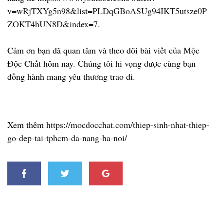
v=wRjTXYg5n98&list=PLDqGBoASUg94IKT5utsze0P
ZOKT4hUN8D&index=7
.
Cảm ơn bạn đã quan tâm và theo dõi bài viết của Mộc
Độc Chất hôm nay. Chúng tôi hi vọng được cùng bạn
đồng hành mang yêu thương trao đi.
Xem thêm
https://mocdocchat.com/thiep-sinh-nhat-thiep-
go-dep-tai-tphcm-da-nang-ha-noi/