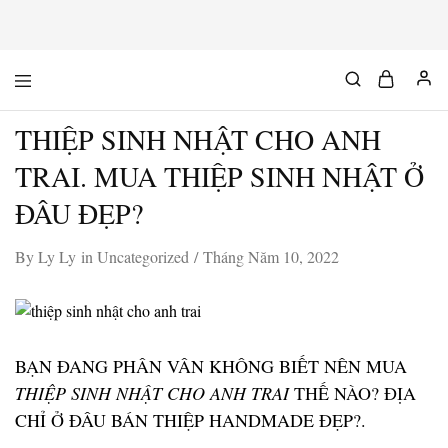
Mộc
Chuyên
Độc
đồ
Chất
gỗ
THIỆP SINH NHẬT CHO ANH
độc
&
chất
TRAI. MUA THIỆP SINH NHẬT Ở
ĐÂU ĐẸP?
By
Ly Ly
in
Uncategorized
Tháng Năm 10, 2022
BẠN ĐANG PHÂN VÂN KHÔNG BIẾT NÊN MUA
THIỆP SINH NHẬT CHO ANH TRAI
THẾ NÀO? ĐỊA
CHỈ Ở ĐÂU BÁN THIỆP HANDMADE ĐẸP?.