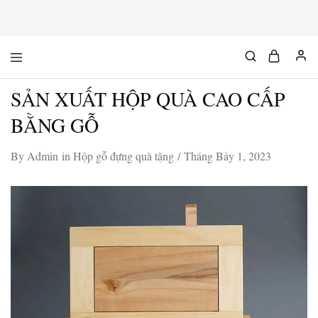
Mộc
Chuyên
Độc
đồ
Chất
gỗ
SẢN XUẤT HỘP QUÀ CAO CẤP
độc
&
chất
BẰNG GỖ
By
Admin
in
Hộp gỗ đựng quà tặng
Tháng Bảy 1, 2023