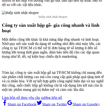
huyền bí kết hợp với đường vân gỗ độc đáo tạo nên sự khác biệt rõ
rệt so với các vật liệu khác.
thiệp sinh nhật shopee
Công ty sản xuất hộp gỗ- gia công nhanh và linh
hoạt
Một điểm cộng lớn khác là khả năng đáp ứng nhanh và linh hoạt.
Nhờ quy mô sản xuất đa dạng từ xưởng nhỏ đến nhà máy lớn, các
công ty tại TP.HCM có thể xử lý đơn hàng từ số lượng ít đến số
lượng lớn trong thời gian ngắn, đảm bảo tiến độ cho các dịp quan
trọng như lễ, tết, sự kiện hay chiến dịch marketing.
Tóm lại, công ty sản xuất hộp gỗ tại TP.HCM không chỉ mang đến
sản phẩm chất lượng cao mà còn cung cấp giải pháp quà tặng tinh tế
và cá nhân hóa. Với sự kết hợp giữa công nghệ hiện đại và tay nghề
thủ công, mỗi chiếc hộp gỗ không chỉ là vật dụng lưu trữ mà còn là
một tác phẩm mang giá trị thẩm mỹ và cảm xúc lâu dài.
Làm hộp gỗ theo yêu cầu
xưởng hộp gỗ
Share on Facebook
Share on Twitter
Share on Google+