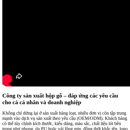
Công ty sản xuất hộp gỗ – đáp ứng các yêu cầu
cho cả cá nhân và doanh nghiệp
Không chỉ dừng lại ở sản xuất hàng loạt, nhiều đơn vị còn tập trung
mạnh vào dịch vụ sản xuất theo yêu cầu (OEM/ODM). Khách hàng
có thể tùy chỉnh kích thước, kiểu dáng, màu sắc, chất liệu lót bên
trong như nhung, da PU hoặc vải lông mịn, đồng thời khắc tên, logo