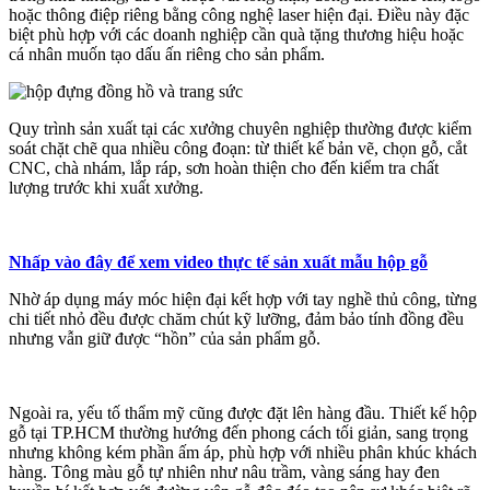
hoặc thông điệp riêng bằng công nghệ laser hiện đại. Điều này đặc
biệt phù hợp với các doanh nghiệp cần quà tặng thương hiệu hoặc
cá nhân muốn tạo dấu ấn riêng cho sản phẩm.
Quy trình sản xuất tại các xưởng chuyên nghiệp thường được kiểm
soát chặt chẽ qua nhiều công đoạn: từ thiết kế bản vẽ, chọn gỗ, cắt
CNC, chà nhám, lắp ráp, sơn hoàn thiện cho đến kiểm tra chất
lượng trước khi xuất xưởng.
Nhấp vào đây để xem video thực tế sản xuất mẫu hộp gỗ
Nhờ áp dụng máy móc hiện đại kết hợp với tay nghề thủ công, từng
chi tiết nhỏ đều được chăm chút kỹ lưỡng, đảm bảo tính đồng đều
nhưng vẫn giữ được “hồn” của sản phẩm gỗ.
Ngoài ra, yếu tố thẩm mỹ cũng được đặt lên hàng đầu. Thiết kế hộp
gỗ tại TP.HCM thường hướng đến phong cách tối giản, sang trọng
nhưng không kém phần ấm áp, phù hợp với nhiều phân khúc khách
hàng. Tông màu gỗ tự nhiên như nâu trầm, vàng sáng hay đen