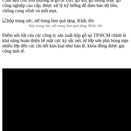
Chất liệu chủ yếu thường là gỗ óc chó, gỗ sồi, gỗ thông hoặc gỗ
công nghiệp cao cấp, được xử lý kỹ lưỡng để đảm bảo độ bền,
chống cong vênh và mối mọt.
hộp trang sức, nữ trang làm quà tặng. Khắc tên
Điểm nổi bật của các công ty sản xuất hộp gỗ tại TP.HCM chính là
khả năng hoàn thiện bề mặt cực kỳ sắc nét, từ lớp sơn phủ bóng mịn
nhiều lớp đến các chi tiết kim loại như bản lề, khóa đồng được gia
công tinh tế.