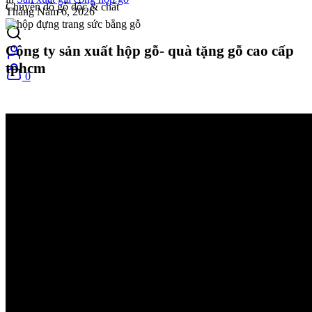
Chuyên đồ gỗ độc & chất
Tháng Năm 6, 2026
Công ty sản xuất hộp gỗ- quà tặng gỗ cao cấp
tphcm
0