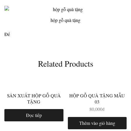
hộp gỗ quà tặng
Để
Related Products
SẢN XUẤT HỘP GỖ QUÀ
HỘP GỖ QUÀ TẶNG MẪU
TẶNG
03
80,000
₫
Đọc tiếp
Thêm vào giỏ hàng