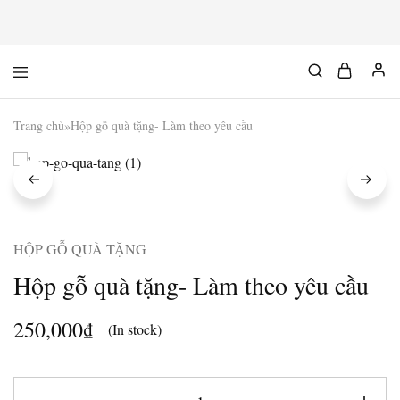
Mộc
Chuyên
Độc
đồ
Chất
gỗ
độc
Trang chủ
»
Hộp gỗ quà tặng- Làm theo yêu cầu
&
chất
HỘP GỖ QUÀ TẶNG
Hộp gỗ quà tặng- Làm theo yêu cầu
250,000
₫
(In stock)