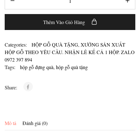
Thêm Vào Giỏ Hàng
Categories:
HỘP GỖ QUÀ TẶNG
,
XƯỞNG SẢN XUẤT
HỘP GỖ THEO YÊU CẦU. NHẬN LẺ KỂ CẢ 1 HỘP. ZALO
0972 397 894
Tags:
hộp gỗ đựng quà
,
hộp gỗ quà tặng
Share:
Mô tả
Đánh giá (0)