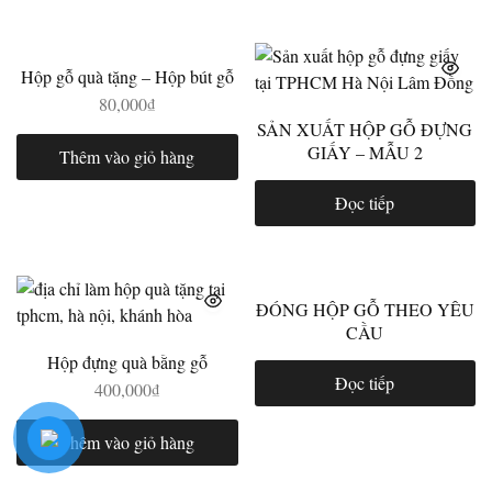
Hộp gỗ quà tặng – Hộp bút gỗ
80,000
₫
SẢN XUẤT HỘP GỖ ĐỰNG
GIẤY – MẪU 2
Thêm vào giỏ hàng
Đọc tiếp
ĐÓNG HỘP GỖ THEO YÊU
CẦU
Hộp đựng quà bằng gỗ
Đọc tiếp
400,000
₫
Thêm vào giỏ hàng