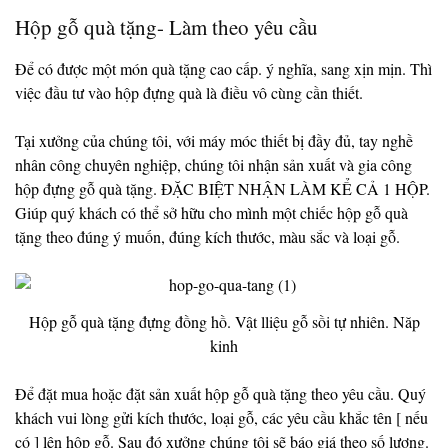
Hộp gỗ quà tặng- Làm theo yêu cầu
Để có được một món quà tặng cao cấp. ý nghĩa, sang xịn mịn. Thì
việc đầu tư vào hộp đựng quà là điều vô cùng cần thiết.
Tại xưởng của chúng tôi, với máy móc thiết bị đầy đủ, tay nghề
nhân công chuyên nghiệp, chúng tôi nhận sản xuất và gia công
hộp đựng gỗ quà tặng. ĐẶC BIỆT NHẬN LÀM KỂ CẢ 1 HỘP.
Giúp quý khách có thể sở hữu cho mình một chiếc hộp gỗ quà
tặng theo đúng ý muốn, đúng kích thước, màu sắc và loại gỗ.
Hộp gỗ quà tặng đựng đồng hồ. Vật lliệu gỗ sồi tự nhiên. Năp
kinh
Để đặt mua hoặc đặt sản xuất hộp gỗ quà tặng theo yêu cầu. Quý
khách vui lòng gửi kích thước, loại gỗ, các yêu cầu khắc tên [ nếu
có ] lên hộp gỗ. Sau đó xưởng chúng tôi sẽ báo giá theo số lượng.