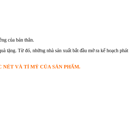
êng của bản thân.
uà tặng. Từ đó, những nhà sản xuất bắt đầu mở ra kế hoạch phát
 NÉT VÀ TỈ MỶ CỦA SẢN PHẨM.