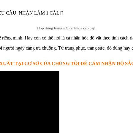
 CẦU. NHẬN LÀM 1 CÁI. []
Hộp đựng trang sức có khóa cao cấp.
riêng mình. Hay còn có thể nói là cá nhân hóa đồ vật theo tính cách ri
 người ngày càng ưa chuộng. Từ trang phục, trang sức, đồ dùng hay q
XUẤT TẠI CƠ SỞ CỦA CHÚNG TÔI ĐỂ CẢM NHẬN ĐỘ SẮC