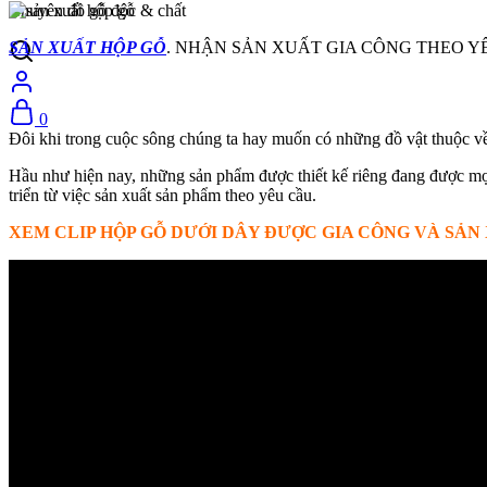
Chuyên đồ gỗ độc & chất
SẢN XUẤT HỘP GỖ
. NHẬN SẢN XUẤT GIA CÔNG THEO YÊU
0
Đôi khi trong cuộc sông chúng ta hay muốn có những đồ vật thuộc về 
Hầu như hiện nay, những sản phẩm được thiết kế riêng đang được mọi
triển từ việc sản xuất sản phẩm theo yêu cầu.
XEM CLIP HỘP GỖ DƯỚI DÂY ĐƯỢC GIA CÔNG VÀ SẢN 