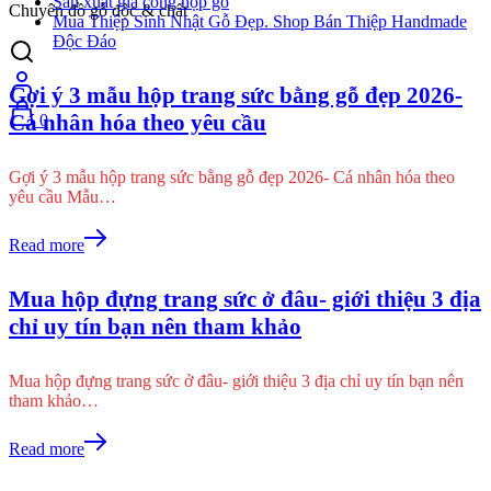
Sản xuất gia công hộp gỗ
Chuyên đồ gỗ độc & chất
Mua Thiệp Sinh Nhật Gỗ Đẹp. Shop Bán Thiệp Handmade
Độc Đáo
Gợi ý 3 mẫu hộp trang sức bằng gỗ đẹp 2026-
Cá nhân hóa theo yêu cầu
0
Gợi ý 3 mẫu hộp trang sức bằng gỗ đẹp 2026- Cá nhân hóa theo
yêu cầu Mẫu…
Read more
Mua hộp đựng trang sức ở đâu- giới thiệu 3 địa
chỉ uy tín bạn nên tham khảo
Mua hộp đựng trang sức ở đâu- giới thiệu 3 địa chỉ uy tín bạn nên
tham khảo…
Read more