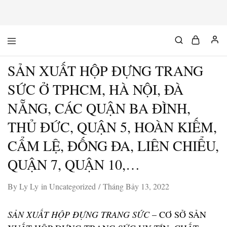
Mộc
Chuyên
Độc
đồ
Chất
gỗ
SẢN XUẤT HỘP ĐỰNG TRANG
độc
&
chất
SỨC Ở TPHCM, HÀ NỘI, ĐÀ
NẴNG, CÁC QUẬN BA ĐÌNH,
THỦ ĐỨC, QUẬN 5, HOÀN KIẾM,
CẨM LỆ, ĐỐNG ĐA, LIÊN CHIỂU,
QUẬN 7, QUẬN 10,…
By
Ly Ly
in
Uncategorized
Tháng Bảy 13, 2022
SẢN XUẤT HỘP ĐỰNG TRANG SỨC
– CƠ SỞ SẢN