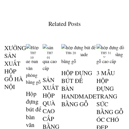
Related Posts
XƯỞNG
TH7
TH7
TH6
20
TH5
31
SẢN
10
01
XUẤT
HỘP
HỘP ĐỰNG
3 MẪU
GỖ HÀ
SẢN
BÚT ĐỂ
HỘP
NỘI
XUẤT
BÀN
ĐỰNG
Hộp
HỘP
HANDMADE
TRANG
đựng
QUÀ
BẰNG GỖ
SỨC
bút để
CAO
BẰNG GỖ
bàn
CẤP
ÓC CHÓ
văn
BẰNG
ĐẸP