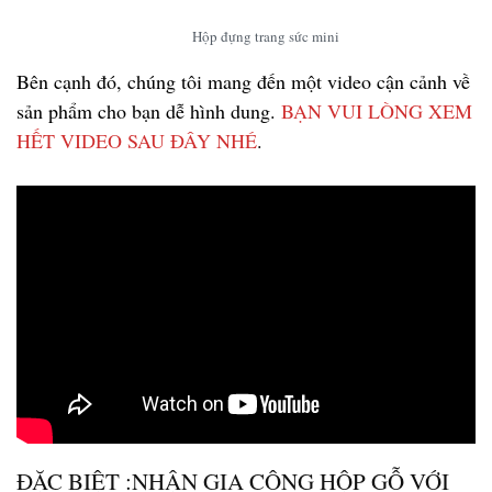
Hộp đựng trang sức mini
Bên cạnh đó, chúng tôi mang đến một video cận cảnh về
sản phẩm cho bạn dễ hình dung.
BẠN VUI LÒNG XEM
HẾT VIDEO SAU ĐÂY NHÉ
.
ĐẶC BIỆT :NHẬN GIA CÔNG HỘP GỖ VỚI