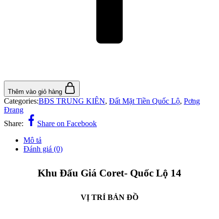
Thêm vào giỏ hàng
Categories:
BĐS TRUNG KIÊN
,
Đất Mặt Tiền Quốc Lộ
,
Pơng
Đrang
Share:
Share on Facebook
Mô tả
Đánh giá (0)
Khu Đấu Giá Coret- Quốc Lộ 14
VỊ TRÍ BẢN ĐỒ