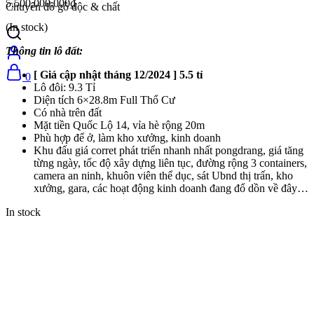
5,500,000,000
₫
Chuyên đồ gỗ độc & chất
(In stock)
Thông tin lô đất:
[ Giá cập nhật tháng 12/2024 ] 5.5 tỉ
0
Lô đôi: 9.3 Tỉ
Diện tích 6×28.8m Full Thổ Cư
Có nhà trên đất
Mặt tiền Quốc Lộ 14, vỉa hè rộng 20m
Phù hợp để ở, làm kho xưởng, kinh doanh
Khu đấu giá corret phát triển nhanh nhất pongdrang, giá tăng
từng ngày, tốc độ xây dựng liên tục, đường rộng 3 containers,
camera an ninh, khuôn viên thể dục, sát Ubnd thị trấn, kho
xưởng, gara, các hoạt động kinh doanh đang đổ dồn về đây…
In stock