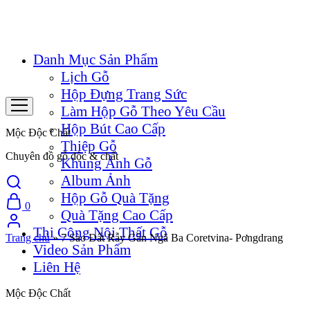
Danh Mục Sản Phẩm
Lịch Gỗ
Hộp Đựng Trang Sức
Làm Hộp Gỗ Theo Yêu Cầu
Hộp Bút Cao Cấp
Mộc Độc Chất
Thiệp Gỗ
Chuyên đồ gỗ độc & chất
Khung Ảnh Gỗ
Album Ảnh
Hộp Gỗ Quà Tặng
0
Quà Tặng Cao Cấp
Thi Công Nội Thất Gỗ
Trang chủ
»
7 Sào Đất Rẫy Gần Ngã Ba Coretvina- Pơngdrang
Video Sản Phẩm
Liên Hệ
Mộc Độc Chất