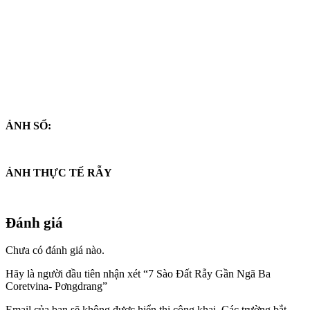
ẢNH SỔ:
ẢNH THỰC TẾ RẪY
Đánh giá
Chưa có đánh giá nào.
Hãy là người đầu tiên nhận xét “7 Sào Đất Rẫy Gần Ngã Ba
Coretvina- Pơngdrang”
Email của bạn sẽ không được hiển thị công khai.
Các trường bắt