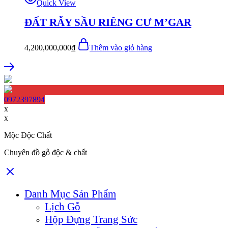
Quick View
ĐẤT RẪY SẦU RIÊNG CƯ M’GAR
4,200,000,000
₫
Thêm vào giỏ hàng
0972397894
x
x
Mộc Độc Chất
Chuyên đồ gỗ độc & chất
Danh Mục Sản Phẩm
Lịch Gỗ
Hộp Đựng Trang Sức