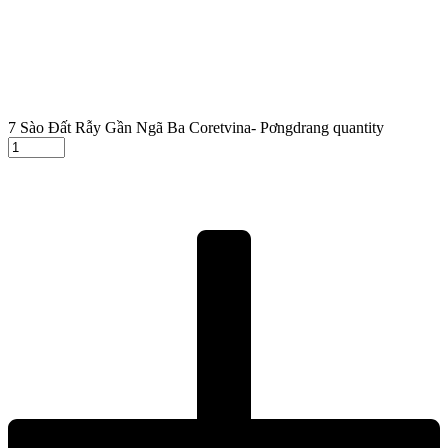
7 Sào Đất Rẫy Gần Ngã Ba Coretvina- Pơngdrang quantity