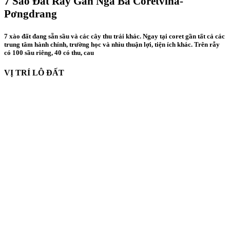
7 Sào Đất Rẫy Gần Ngã Ba Coretvina-
Pơngdrang
7 xào đất đang sẵn sầu và các cây thu trái khác. Ngay tại coret gần tất cả các
trung tâm hành chính, trường học và nhìu thuận lợi, tiện ích khác. Trên rẫy
có 100 sầu riêng, 40 có thu, cau
VỊ TRÍ LÔ ĐẤT