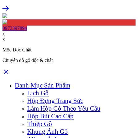
0972397894
x
x
Mộc Độc Chất
Chuyên đồ gỗ độc & chất
Danh Mục Sản Phẩm
Lịch Gỗ
Hộp Đựng Trang Sức
Làm Hộp Gỗ Theo Yêu Cầu
Hộp Bút Cao Cấp
Thiệp Gỗ
Khung Ảnh Gỗ