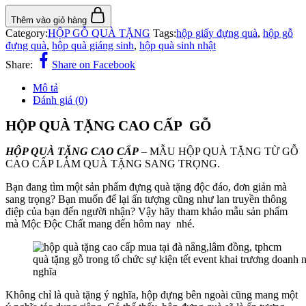
Thêm vào giỏ hàng
Category:
HỘP GỖ QUÀ TẶNG
Tags:
hộp giấy đựng quà
,
hộp gỗ
đựng quà
,
hộp quà giáng sinh
,
hộp quà sinh nhật
Share:
Share on Facebook
Mô tả
Đánh giá (0)
HỘP QUÀ TẶNG CAO CẤP GỖ
HỘP QUÀ TẶNG CAO CẤP
– MẪU HỘP QUÀ TẶNG TỪ GỖ
CAO CẤP LÀM QUÀ TẶNG SANG TRỌNG.
Bạn đang tìm một sản phẩm đựng quà tặng độc đáo, đơn giản mà
sang trọng? Bạn muốn để lại ấn tượng cũng như lan truyền thông
điệp của bạn đến người nhận? Vậy hãy tham khảo mẫu sản phẩm
mà Mộc Độc Chất mang đến hôm nay nhé.
quà tặng gỗ trong tổ chức sự kiện tết event khai trương doanh 
nghĩa
Không chỉ là quà tặng ý nghĩa, hộp đựng bên ngoài cũng mang một