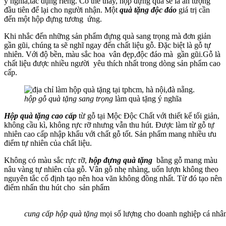
ý nghĩa,tác dụng riêng. Có thể thấy, hộp đựng quà sẽ là ấn tượng
đầu tiên để lại cho người nhận. Một
quà tặng độc đáo
giá trị cần
đến một hộp đựng tương ứng.
Khi nhắc đến những sản phẩm đựng quà sang trọng mà đơn giản
gần gũi, chúng ta sẽ nghĩ ngay đến chất liệu gỗ. Đặc biệt là gỗ tự
nhiên. Với độ bền, màu sắc hoa vân đẹp,độc đáo mà gần gũi.Gỗ là
chất liệu được nhiều người yêu thích nhất trong dòng sản phẩm cao
cấp.
hộp gỗ quà tặng sang trọng
làm quà tặng ý nghĩa
Hộp quà tặng cao cấp
từ gỗ tại Mộc Độc Chất với thiết kế tối giản,
không cầu kì, không rực rỡ nhưng vẫn thu hút. Được làm từ gỗ tự
nhiên cao cấp nhập khẩu với chất gỗ tốt. Sản phẩm mang nhiều ưu
điểm tự nhiên của chất liệu.
Không có màu sắc rực rỡ,
hộp đựng quà tặng
bằng gỗ mang màu
nâu vàng tự nhiên của gỗ. Vân gỗ nhẹ nhàng, uốn lượn không theo
nguyên tắc cố định tạo nên hoa văn không đồng nhất. Từ đó tạo nên
điểm nhấn thu hút cho sản phẩm
cung cấp hộp quà tặng
mọi số lượng cho doanh nghiệp cá nhâ