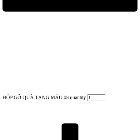
HỘP GỖ QUÀ TẶNG MẪU 08 quantity