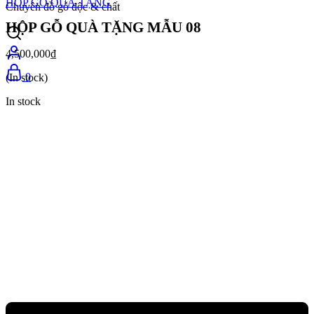
HỘP GỖ QUÀ TẶNG
Chuyên đồ gỗ độc & chất
HỘP GỖ QUÀ TẶNG MẪU 08
4,500,000
₫
0
(In stock)
In stock