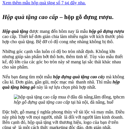
Xem thêm mẫu hộp quà tặng số 7 tại đây nha.
Hộp quà tặng cao cấp
– hộp gỗ đựng rượu.
Hộp quà tặng
được mang đến hôm nay là mẫu
hộp gỗ đựng rượu
cao cấp. Thiết kế đơn giản chia làm nhiều ngăn với kích thước phù
hợp cho quà tặng. Bệ đỡ có độ cong nhẹ nhàng không bị thô.
Những góc cạnh vẫn luôn có độ bo tròn nhất định. Không lớn
nhưng giúp sản phẩm bớt thô hơn, thêm tinh tế. Tùy vào mẫu thiết
kế, độ lớn của các góc bo tròn này sẽ mang lại sắc thái khác nhau
cho sản phẩm.
Nếu bạn đang tìm một mẫu
hộp đựng quà tặng cao cấ
p mà không
cầu kì. Đơn giản, gần gũi, mộc mạc mà thanh nhã. Thì mẫu
hộp
quà tặng bằng gỗ
này là sự lựa chọn phù hợp nhất.
hộp gỗ đựng quà tặng cao cấp
tại hà nội, đà nẵng, huế
Đặc biệt, gỗ mang ý nghĩa phong thủy về tài lộc và may mắn. Điều
này phù hợp với mọi người, nhất là đối với người làm kinh doanh.
Bên cạnh đó, hộp quà tặng với thương hiệu, logo của bạn ở trên
cũng sẽ là một cách thức marketing độc đáo, đơn giản nhất.