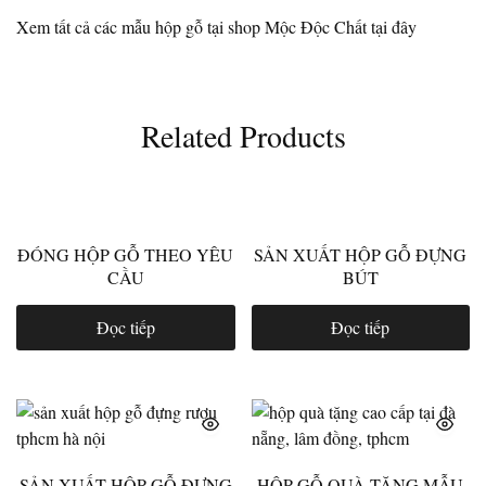
Xem tất cả các mẫu hộp gỗ tại shop Mộc Độc Chất tại đây
Related Products
ĐÓNG HỘP GỖ THEO YÊU
SẢN XUẤT HỘP GỖ ĐỰNG
CẦU
BÚT
Đọc tiếp
Đọc tiếp
SẢN XUẤT HỘP GỖ ĐỰNG
HỘP GỖ QUÀ TẶNG MẪU