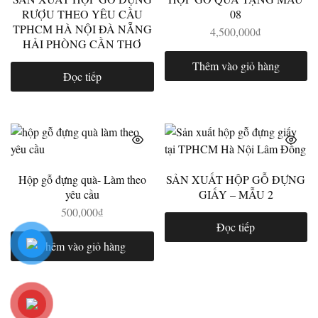
RƯỢU THEO YÊU CẦU
08
TPHCM HÀ NỘI ĐÀ NẴNG
4,500,000
₫
HẢI PHÒNG CẦN THƠ
Thêm vào giỏ hàng
Đọc tiếp
Hộp gỗ đựng quà- Làm theo
SẢN XUẤT HỘP GỖ ĐỰNG
yêu cầu
GIẤY – MẪU 2
500,000
₫
Đọc tiếp
Thêm vào giỏ hàng