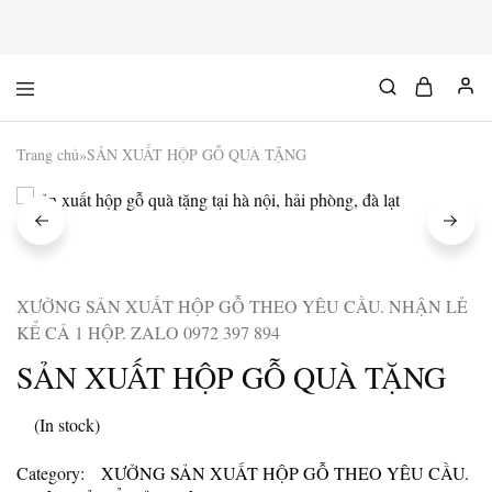
Mộc
Chuyên
Độc
đồ
Chất
gỗ
độc
Trang chủ
»
SẢN XUẤT HỘP GỖ QUÀ TẶNG
&
chất
XƯỞNG SẢN XUẤT HỘP GỖ THEO YÊU CẦU. NHẬN LẺ
KỂ CẢ 1 HỘP. ZALO 0972 397 894
SẢN XUẤT HỘP GỖ QUÀ TẶNG
(In stock)
Category:
XƯỞNG SẢN XUẤT HỘP GỖ THEO YÊU CẦU.