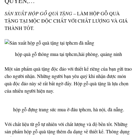
QUYỀN,…
SẢN XUẤT HỘP GỖ QUÀ TẶNG
– LÀM HỘP GỖ QUÀ
TẶNG TẠI MỘC ĐỘC CHẤT VỚI CHẤT LƯỢNG VÀ GIÁ
THÀNH TỐT.
hộp quà gỗ thông mua tại tphcm,hải phòng, quảng ninh
Một sản phẩm quà tặng độc đáo với thiết kế riêng của bạn gửi trao
cho người nhận. Những người bạn yêu quý khi nhận được món
quà độc đáo này sẽ rất bất ngờ đấy. Hộp gỗ quà tặng là lựa chọn
của nhiều người hiện nay.
hộp gỗ đựng trang sức mua ở đâu tphcm, hà nội, đà nẵng.
Với chất liệu từ gỗ tự nhiên với chất lượng và độ bền tốt. Những
sản phẩm hộp gỗ quà tặng thêm đa dạng về thiết kế. Thông dụng