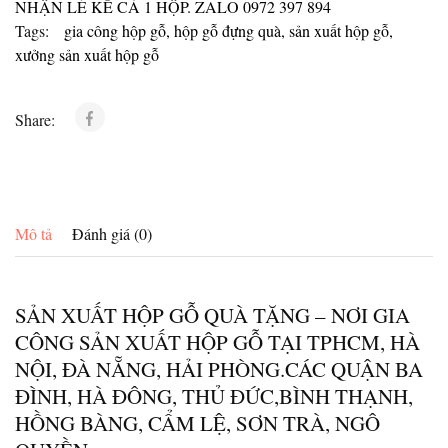
NHẬN LẺ KỂ CẢ 1 HỘP. ZALO 0972 397 894
Tags:
gia công hộp gỗ
,
hộp gỗ đựng quà
,
sản xuất hộp gỗ
,
xưởng sản xuất hộp gỗ
Share:
Mô tả
Đánh giá (0)
SẢN XUẤT HỘP GỖ QUÀ TẶNG – NƠI GIA
CÔNG SẢN XUẤT HỘP GỖ TẠI TPHCM, HÀ
NỘI, ĐÀ NẴNG, HẢI PHÒNG.CÁC QUẬN BA
ĐÌNH, HÀ ĐÔNG, THỦ ĐỨC,BÌNH THẠNH,
HỒNG BÀNG, CẨM LỆ, SƠN TRÀ, NGÔ