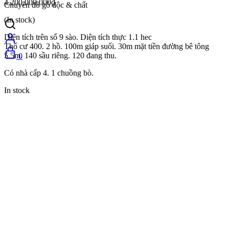
4,200,000,000
₫
Chuyên đồ gỗ độc & chất
(In stock)
Diện tích trên sổ 9 sào. Diện tích thực 1.1 hec
Thổ cư 400. 2 hồ. 100m giáp suối. 30m mặt tiền đường bê tông
5.5m. 140 sầu riêng. 120 đang thu.
0
Có nhà cấp 4. 1 chuồng bò.
In stock