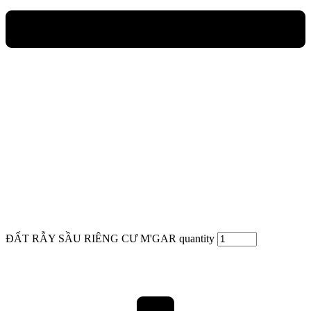
ĐẤT RẪY SẦU RIÊNG CƯ M'GAR quantity