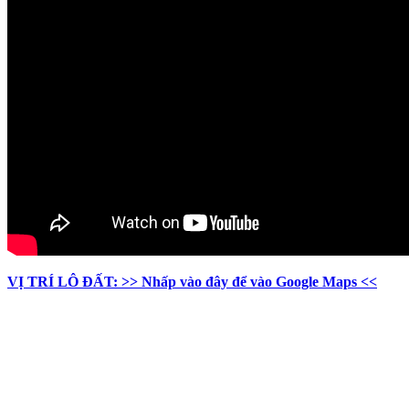
VỊ TRÍ LÔ ĐẤT: >> Nhấp vào đây để vào Google Maps <<