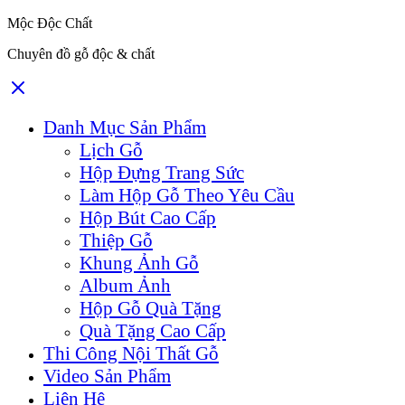
Mộc Độc Chất
Chuyên đồ gỗ độc & chất
Danh Mục Sản Phẩm
Lịch Gỗ
Hộp Đựng Trang Sức
Làm Hộp Gỗ Theo Yêu Cầu
Hộp Bút Cao Cấp
Thiệp Gỗ
Khung Ảnh Gỗ
Album Ảnh
Hộp Gỗ Quà Tặng
Quà Tặng Cao Cấp
Thi Công Nội Thất Gỗ
Video Sản Phẩm
Liên Hệ