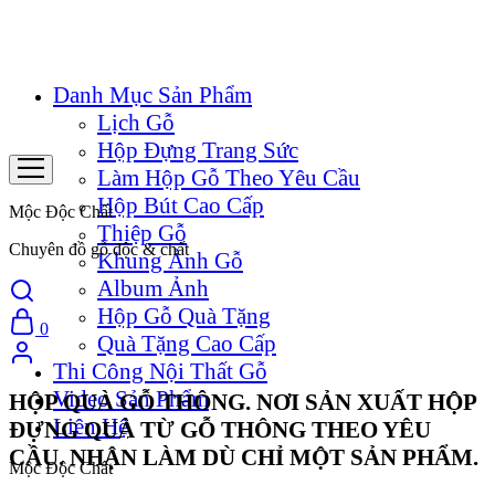
Danh Mục Sản Phẩm
Lịch Gỗ
Hộp Đựng Trang Sức
Làm Hộp Gỗ Theo Yêu Cầu
Hộp Bút Cao Cấp
Mộc Độc Chất
Thiệp Gỗ
Chuyên đồ gỗ độc & chất
Khung Ảnh Gỗ
Album Ảnh
Hộp Gỗ Quà Tặng
0
Quà Tặng Cao Cấp
Thi Công Nội Thất Gỗ
Video Sản Phẩm
HỘP QUÀ GỖ THÔNG. NƠI SẢN XUẤT HỘP
Liên Hệ
ĐỰNG QUÀ TỪ GỖ THÔNG THEO YÊU
CẦU. NHẬN LÀM DÙ CHỈ MỘT SẢN PHẨM.
Mộc Độc Chất