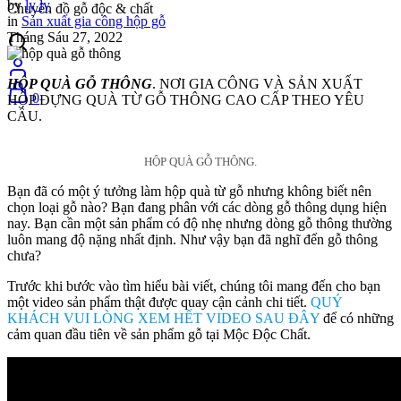
by
ly ly
Chuyên đồ gỗ độc & chất
in
Sản xuất gia công hộp gỗ
Tháng Sáu 27, 2022
HỘP QUÀ GỖ THÔNG
. NƠI GIA CÔNG VÀ SẢN XUẤT
0
HỘP ĐỰNG QUÀ TỪ GỖ THÔNG CAO CẤP THEO YÊU
CẦU.
HỘP QUÀ GỖ THÔNG.
Bạn đã có một ý tưởng làm hộp quà từ gỗ nhưng không biết nên
chọn loại gỗ nào? Bạn đang phân với các dòng gỗ thông dụng hiện
nay. Bạn cần một sản phẩm có độ nhẹ nhưng dòng gỗ thông thường
luôn mang độ nặng nhất định. Như vậy bạn đã nghĩ đến gỗ thông
chưa?
Trước khi bước vào tìm hiểu bài viết, chúng tôi mang đến cho bạn
một video sản phẩm thật được quay cận cảnh chi tiết.
QUÝ
KHÁCH VUI LÒNG XEM HẾT VIDEO SAU ĐÂY
để có những
cảm quan đầu tiên về sản phẩm gỗ tại Mộc Độc Chất.