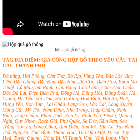
hộp quà gỗ thông
TAG ĐỊA ĐIỂM: GIA CÔNG HỘP GỖ THEO YÊU CẦU TẠI
CÁC THÀNH PHỐ
.
Đà nẵng, Hải Phòng, Cần Thơ, Bà Rịa, Vũng Tàu, Bảo Lộc, Bạc
Liêu, Bắc Giang, Bắc Kạn, Bắc Ninh, Bến Tre, Biên Hoà, Buôn Ma
Thuột, Cà Mau, am Ranh, Cao Bằng, Cao Lãnh, Cẩm Phả, Châu
Đốc Đà Lạt, Điện Biên Phủ, Đông Hà, Đồng Hới, Đồng Xoài, Hà
Giang, Hà Tiên, Hà Tĩnh, Hải Dương, Hoà Bình, Hội An, Huế,
Hưng Yên, Kon Tum, Lai Châu, Lạng Sơn, Lào Cai, Long Xuyên,
Móng Cái, Mỹ Tho, Nam Định, Nha Trang, Tháp Chàm, Ninh
Bình, Tháp Chàm, Phan Thiết, Phủ Lý, Phúc Yên, Pleiku, Quảng
Ngãi, Quy Nhơn, Rạch Giá, Phú Quốc, Sa Đéc, Sầm Sơn, Sóc
Trăng, Sơn La, Sông Công, Tam Điệp, Tam Kỳ, Tân An, Tây Ninh,
Thái Nguyên, Thái Bình, Thanh Hoá, Thủ Dầu Một, Dĩ An, Tuy
Hoà, Tuyên Quang, Uông Bí, Vị Thanh, Vinh, Vĩnh Long, Vĩnh