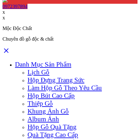
0972397894
x
x
Mộc Độc Chất
Chuyên đồ gỗ độc & chất
Danh Mục Sản Phẩm
Lịch Gỗ
Hộp Đựng Trang Sức
Làm Hộp Gỗ Theo Yêu Cầu
Hộp Bút Cao Cấp
Thiệp Gỗ
Khung Ảnh Gỗ
Album Ảnh
Hộp Gỗ Quà Tặng
Quà Tặng Cao Cấp