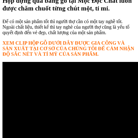
Hộp đựng quà bằng gỗ tại Mộc Độc Chất luôn
được chăm chuốt từng chút một, tỉ mỉ.
Để có một sản phẩm tốt thì người thợ cần có một tay nghề tốt.
Ngoài chất liệu, thiết kế thì tay nghè của người thợ cũng là yếu tố
quyết định đến vẻ đẹp, chất lượng của một sản phẩm.
XEM CLIP HỘP GỖ DƯỚI DÂY ĐƯỢC GIA CÔNG VÀ
SẢN XUẤT TẠI CƠ SỞ CỦA CHÚNG TÔI ĐỂ CẢM NHẬN
ĐỘ SẮC NÉT VÀ TỈ MỶ CỦA SẢN PHẨM.