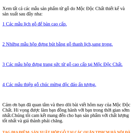
Xem tất cả các mẫu sản phẩm từ gỗ do Mộc Độc Chất thiết kế và
sản xuất sau đây nha:
1 Các mẫu lịch gỗ để bàn cao cấp.
2 Những mẫu hộp đựng bút bằng gỗ thanh lịch,sang trọng.
3 Các mẫu hộp đựng trang sức từ gỗ cao cấp tại Mộc Độc Chất.
4 Các mẫu thiệp gỗ chúc mừng độc đáo ấn tượng.
Cảm ơn bạn đã quan tâm và theo dõi bài viết hôm nay của Mộc Độc
Chất. Hi vọng được làm bạn đồng hành với bạn trong thời gian sớm
nhất.Chúng tôi cam kết mang đến cho bạn sản phẩm với chất lượng
tốt nhất và giá thành phải chăng.
TAG ĐỊA ĐIỂM: SẢN XUẤT HỘP GỖ TẠI CÁC QUẬN TPHCM HÀ NỘI ĐÀ