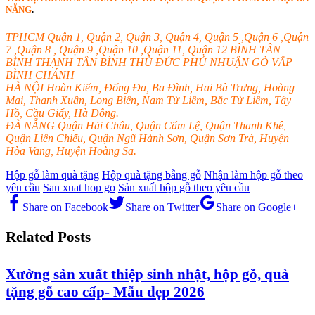
NẴNG
.
TPHCM Quận 1, Quận 2, Quận 3, Quận 4, Quận 5 ,Quận 6 ,Quận
7 ,Quận 8 , Quận 9 ,Quận 10 ,Quận 11, Quận 12 BÌNH TÂN
BÌNH THẠNH TÂN BÌNH THỦ ĐỨC PHÚ NHUẬN GÒ VẤP
BÌNH CHÁNH
HÀ NỘI Hoàn Kiếm, Đống Đa, Ba Đình, Hai Bà Trưng, Hoàng
Mai, Thanh Xuân, Long Biên, Nam Từ Liêm, Bắc Từ Liêm, Tây
Hồ, Cầu Giấy, Hà Đông.
ĐÀ NẴNG Quận Hải Châu, Quận Cẩm Lệ, Quận Thanh Khê,
Quận Liên Chiểu, Quận Ngũ Hành Sơn, Quận Sơn Trà, Huyện
Hòa Vang, Huyện Hoàng Sa.
Hộp gỗ làm quà tặng
Hộp quà tặng bằng gỗ
Nhận làm hộp gỗ theo
yêu cầu
San xuat hop go
Sản xuất hộp gỗ theo yêu cầu
Share on Facebook
Share on Twitter
Share on Google+
Related Posts
Xưởng sản xuất thiệp sinh nhật, hộp gỗ, quà
tặng gỗ cao cấp- Mẫu đẹp 2026