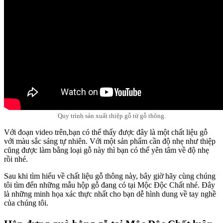
Quy trình sản xuất thiệp gỗ từ gỗ thông.
Với đoạn video trên,bạn có thể thấy được đây là một chất liệu gỗ
với màu sắc sáng tự nhiên. Với một sản phẩm cần độ nhẹ như thiệp
cũng được làm bằng loại gỗ này thì bạn có thể yên tâm về độ nhẹ
rồi nhé.
Sau khi tìm hiểu về chất liệu gỗ thông này, bây giờ hãy cùng chúng
tôi tìm đến những mẫu hộp gỗ đang có tại Mộc Độc Chất nhé. Đây
là những minh họa xác thực nhất cho bạn dễ hình dung về tay nghề
của chúng tôi.