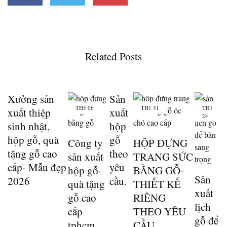
Related Posts
Xưởng sản
Sản
TH5
06
TH1
31
TH1
xuất thiệp
xuất
24
sinh nhật,
hộp
hộp gỗ, quà
gỗ
Công ty
HỘP ĐỰNG
tặng gỗ cao
theo
sản xuất
TRANG SỨC
cấp- Mẫu đẹp
yêu
hộp gỗ-
BẰNG GỖ-
Sản
2026
cầu.
quà tặng
THIẾT KẾ
xuất
gỗ cao
RIÊNG
lịch
cấp
THEO YÊU
gỗ để
tphcm
CẦU