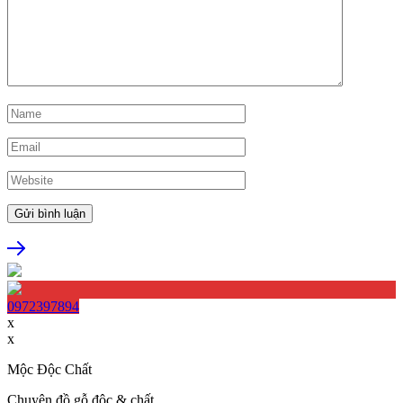
0972397894
x
x
Mộc Độc Chất
Chuyên đồ gỗ độc & chất