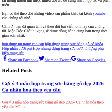
rất mong muốn tìm được nhiều đối tác để cùng nhau hợp tác và phát
triển.
Bạn có thể theo dõi những video sản phẩm khác tại kênh
youtube
của chúng tôi nhé.
Cảm ơn bạn đã quan tâm và theo dõi bài viết hôm nay của chúng
tôi. Mộc Độc Chất hi vọng sẽ được đồng hành cùng bạn trong thời
gian sớm nhất.
hop dung nu trang cao cap
hộp đựng trang sức bằng gỗ có khóa
Hộp nhẫn cưới pnj
Hộp nhung đựng trang sức cưới
tủ đựng phụ
kiện trang sức
Share on Facebook
Share on Twitter
Share on Google+
Related Posts
Gợi ý 3 mẫu hộp trang sức bằng gỗ đẹp 2026-
Cá nhân hóa theo yêu cầu
Gợi ý 3 mẫu hộp trang sức bằng gỗ đẹp 2026- Cá nhân hóa theo
yêu cầu Mẫu…