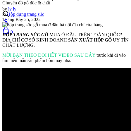
Chuyên đồ gỗ độc & chất
by
ly ly
in
Hộp đựng trang sức
Tháng Bảy 25, 2022
0
HỘP TRANG SỨC GỖ
MUA Ở ĐÂU TRÊN TOÀN QUỐC?
ĐỊA CHỈ CƠ SỞ KINH DOANH
SẢN XUẤT HỘP GỖ
UY TÍN
CHẤT LƯỢNG.
MỜI BẠN THEO DÕI HẾT VIDEO SAU ĐÂY
trước khi đi vào
tìm hiểu mẫu sản phẩm hôm nay nha.