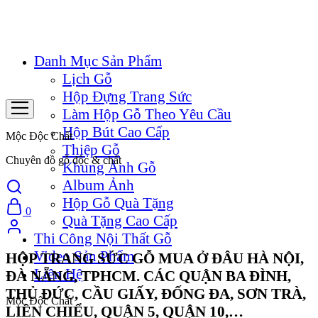
Danh Mục Sản Phẩm
Lịch Gỗ
Hộp Đựng Trang Sức
Làm Hộp Gỗ Theo Yêu Cầu
Hộp Bút Cao Cấp
Mộc Độc Chất
Thiệp Gỗ
Chuyên đồ gỗ độc & chất
Khung Ảnh Gỗ
Album Ảnh
Hộp Gỗ Quà Tặng
0
Quà Tặng Cao Cấp
Thi Công Nội Thất Gỗ
Video Sản Phẩm
HỘP TRANG SỨC GỖ MUA Ở ĐÂU HÀ NỘI,
Liên Hệ
ĐÀ NẴNG, TPHCM. CÁC QUẬN BA ĐÌNH,
THỦ ĐỨC, CẦU GIẤY, ĐỐNG ĐA, SƠN TRÀ,
Mộc Độc Chất
LIÊN CHIỂU, QUẬN 5, QUẬN 10,…