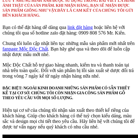
LƯU Ý NHỮNG HÌNH ẢNH ĐƯỢC SỬ DỤNG TRONG BÀI VIẾT LÀ HÌNH
ẢNH THẬT CỦA SẢN PHẨM. KHI NHẬN HÀNG, BẠN SẼ NHẬN ĐƯỢC
SẢN PHẨM GIỐNG NHƯ VẬY.ĐÂY LÀ CAM KẾT CỦA CHÚNG TÔI GỬI
ĐẾN KHÁCH HÀNG.
Bạn có thể đặt hàng dễ dàng qua
link đặt hàng
hoặc liên hệ với
chúng tôi qua số hotline zalo đặt hàng: 0909 808 576 Mr. Kiên.
Chung tôi luôn cập nhật liên tục những mẫu sản phẩm mới nhất trên
fanpage Mộc Độc Chất
. Bạn hãy ghé qua và theo dõi để luôn cập
nhật được mẫu mới nhé.
Mộc Độc Chất hỗ trợ giao hàng nhanh, kiểm tra và thanh toán tại
nhà trên toàn quốc. Đối với sản phẩm bị lỗi sản xuất sẽ dược đổi trả
trong vòng 7 ngày kể từ ngày nhận hàng nữa nhé.
ĐẶC BIỆT: NGOÀI KINH DOANH NHỮNG SẢN PHẨM CÓ SẴN THIẾT
KẾ TẠI CƠ SỞ. CHÚNG TÔI CÒN NHẬN GIA CÔNG SẢN PHẨM GỖ
THEO YÊU CẦU VỚI MỌI SỐ LƯỢNG.
Hiện tại cơ sở của chúng tôi nhận sản xuất theo thiết kế riêng của
khách hàng. Giúp cho khách hàng có thể tuỳ chọn kiểu dáng, màu
sắc và design mọi chi tiết theo yêu cầu. Hãy liên hệ với chúng tôi để
được tư vấn ngay nếu quý khách có nhu cầu nhé.