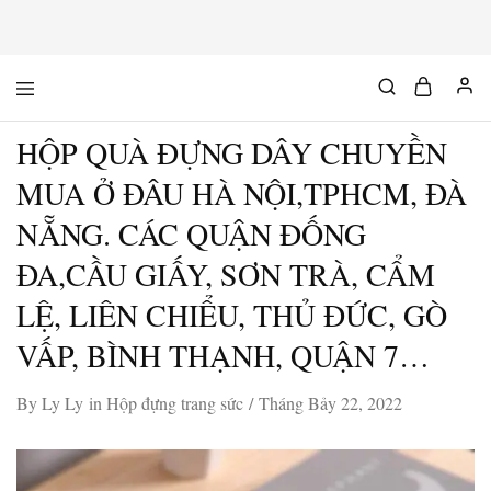
Mộc
Chuyên
Độc
đồ
Chất
gỗ
HỘP QUÀ ĐỰNG DÂY CHUYỀN
độc
&
chất
MUA Ở ĐÂU HÀ NỘI,TPHCM, ĐÀ
NẴNG. CÁC QUẬN ĐỐNG
ĐA,CẦU GIẤY, SƠN TRÀ, CẨM
LỆ, LIÊN CHIỂU, THỦ ĐỨC, GÒ
VẤP, BÌNH THẠNH, QUẬN 7…
By
Ly Ly
in
Hộp đựng trang sức
Tháng Bảy 22, 2022