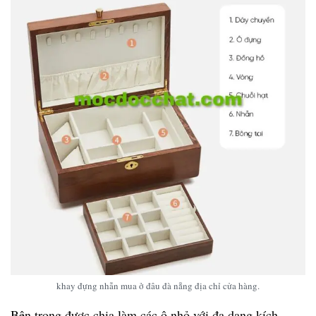
khay đựng nhẫn mua ở đâu đà nẵng địa chỉ cửa hàng.
Bên trong được chia làm các ô nhỏ với đa dạng kích