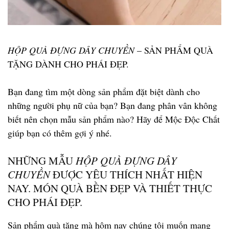
HỘP QUÀ ĐỰNG DÂY CHUYỀN
– SẢN PHẨM QUÀ
TẶNG DÀNH CHO PHÁI ĐẸP.
Bạn đang tìm một dòng sản phẩm đặt biệt dành cho
những người phụ nữ của bạn? Bạn đang phân vân không
biết nên chọn mẫu sản phẩm nào? Hãy để Mộc Độc Chất
giúp bạn có thêm gợi ý nhé.
NHỮNG MẪU
HỘP QUÀ ĐỰNG DÂY
CHUYỀN
ĐƯỢC YÊU THÍCH NHẤT HIỆN
NAY. MÓN QUÀ BỀN ĐẸP VÀ THIẾT THỰC
CHO PHÁI ĐẸP.
Sản phẩm quà tặng mà hôm nay chúng tôi muốn mang