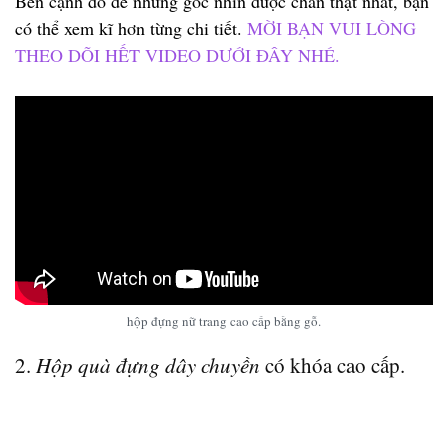
Bên cạnh đó để những góc nhìn được chân thật nhất, bạn
có thể xem kĩ hơn từng chi tiết.
MỜI BẠN VUI LÒNG
THEO DÕI HẾT VIDEO DƯỚI ĐÂY NHÉ.
hộp đựng nữ trang cao cấp bằng gỗ.
2.
Hộp quà đựng dây chuyền
có khóa cao cấp.