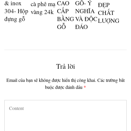
& inox
CAO
GỖ- Ý
cà phê mạ
ĐẸP
304- Hộp
CẤP
NGHĨA
vàng 24k
CHẤT
đựng gỗ
BẰNG
VÀ ĐỘC
LƯỢNG
GỖ
ĐÁO
Trả lời
Email của bạn sẽ không được hiển thị công khai.
Các trường bắt
buộc được đánh dấu
*