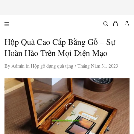
Mộc
Chuyên
Độc
đồ
Chất
gỗ
Hộp Quà Cao Cấp Bằng Gỗ – Sự
độc
&
chất
Hoàn Hảo Trên Mọi Diện Mạo
By
Admin
in
Hộp gỗ đựng quà tặng
Tháng Năm 31, 2023