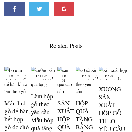
Related Posts
TH1
05
TH11
24
TH7
TH6
28
TH6
28
01
XƯỞNG
Làm hộp
SẢN
Mẫu lịch
SẢN
HỘP
gỗ theo
XUẤT
gỗ để bàn,
XUẤT
QUÀ
yêu cầu-
HỘP GỖ
kết hợp
HỘP
TẶNG
Mẫu hộp
THEO
gỗ óc chó
QUÀ
BẰNG
quà tặng
YÊU CẦU