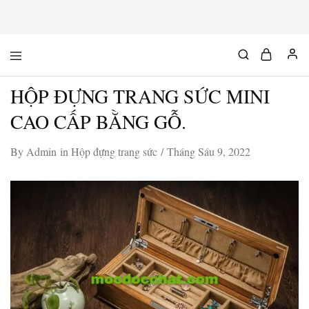
Mộc
Chuyên
Độc
đồ
Chất
gỗ
HỘP ĐỰNG TRANG SỨC MINI
độc
&
chất
CAO CẤP BẰNG GỖ.
By
Admin
in
Hộp đựng trang sức
Tháng Sáu 9, 2022