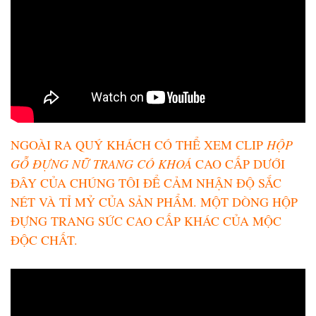
NGOÀI RA QUÝ KHÁCH CÓ THỂ XEM CLIP
HỘP
GỖ ĐỰNG NỮ TRANG CÓ KHOÁ
CAO CẤP DƯỚI
ĐÂY CỦA CHÚNG TÔI ĐỂ CẢM NHẬN ĐỘ SẮC
NÉT VÀ TỈ MỶ CỦA SẢN PHẨM. MỘT DÒNG HỘP
ĐỰNG TRANG SỨC CAO CẤP KHÁC CỦA MỘC
ĐỘC CHẤT.