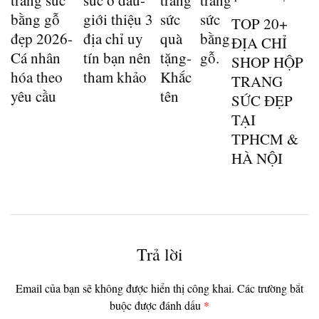
trang sức
sức ở đâu-
trang
trang
bằng gỗ
giới thiệu 3
sức
sức
TOP 20+
đẹp 2026-
địa chỉ uy
quà
bằng
ĐỊA CHỈ
Cá nhân
tín bạn nên
tặng-
gỗ.
SHOP HỘP
hóa theo
tham khảo
Khắc
TRANG
yêu cầu
tên
SỨC ĐẸP
TẠI
TPHCM &
HÀ NỘI
Trả lời
Email của bạn sẽ không được hiển thị công khai.
Các trường bắt
buộc được đánh dấu
*