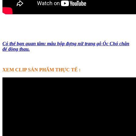
Có thể bạn quan tâm: mẫu hộp đựng nữ trang gỗ Óc Chó chân
đế đồng thau.
XEM CLIP
SẢN PHẨM THỰC TẾ :