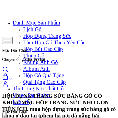
Danh Mục Sản Phẩm
Lịch Gỗ
Hộp Đựng Trang Sức
Làm Hộp Gỗ Theo Yêu Cầu
Hộp Bút Cao Cấp
Mộc Độc Chất
Thiệp Gỗ
Chuyên đồ gỗ độc & chất
Khung Ảnh Gỗ
Album Ảnh
Hộp Gỗ Quà Tặng
0
Quà Tặng Cao Cấp
Thi Công Nội Thất Gỗ
Video Sản Phẩm
HỘP ĐỰNG TRANG SỨC BẰNG GỖ CÓ
Liên Hệ
KHÓA. MẪU HỘP TRANG SỨC NHỎ GỌN
TIỆN ÍCH. mua hộp đựng trang sức bằng gỗ có
Mộc Độc Chất
khoá ở đâu tại tphcm hà nội đà nẵng hải