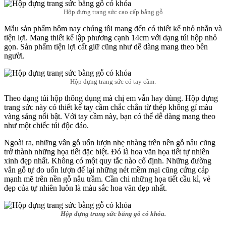
Hộp đựng trang sức cao cấp bằng gỗ
Mẫu sản phẩm hôm nay chúng tôi mang đến có thiết kế nhỏ nhẵn và
tiện lợi. Mang thiết kế lập phương cạnh 14cm với dạng túi hộp nhỏ
gọn. Sản phẩm tiện lợi cất giữ cũng như dễ dàng mang theo bên
người.
Hộp đựng trang sức có tay cầm.
Theo dạng túi hộp thông dụng mà chị em vẫn hay dùng. Hộp đựng
trang sức này có thiết kế tay cầm chắc chắn từ thép không gỉ màu
vàng sáng nổi bật. Với tay cầm này, bạn có thể dễ dàng mang theo
như một chiếc túi độc đáo.
Ngoài ra, những vân gỗ uốn lượn nhẹ nhàng trên nền gỗ nâu cũng
trở thành những họa tiết đặc biệt. Đó là hoa văn họa tiết tự nhiên
xinh đẹp nhất. Không có một quy tắc nào cố định. Những đường
vân gỗ tự do uốn lượn để lại những nét mềm mại cũng cứng cáp
mạnh mẽ trên nền gỗ nâu trầm. Cần chi những họa tiết cầu kì, vẻ
đẹp của tự nhiên luôn là màu sắc hoa văn đẹp nhất.
Hộp đựng trang sức bằng gỗ có khóa.