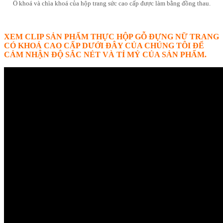
Ổ khoá và chìa khoá của hộp trang sức cao cấp được làm bằng đồng thau.
XEM CLIP SẢN PHẨM THỰC HỘP GỖ ĐỰNG NỮ TRANG
CÓ KHOÁ CAO CẤP DƯỚI ĐÂY CỦA CHÚNG TÔI ĐỂ
CẢM NHẬN ĐỘ SẮC NÉT VÀ TỈ MỶ CỦA SẢN PHẨM.