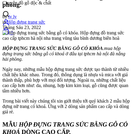
Chuyên đồ gỗ độc & chất
phòng.
by
ly ly
in
Hộp đựng trang sức
Tháng Sáu 23, 2022
0
HỘP ĐỰNG TRANG SỨC BẰNG GỖ CÓ KHÓA
.mua hộp
đựng trang sức bằng gỗ có khoá ở đâu tại tphcm hà nội đà nẵng
hải phòng.
Ngày nay, những mẫu hộp đựng trang sức được tạo thành từ nhiều
chất liệu khác nhau. Trong đó, thông dụng là nhựa và mica với giá
thành thấp, phù hợp với mọi đối tượng. Ngoài ra, những chất liệu
cao cấp hơn như: da, nhung, hợp kim kim loại, gỗ cũng được quan
tâm nhiều hơn.
Trong bài viết này chúng tôi xin giới thiệu tới quý khách 2 mẫu hộp
đựng nữ trang có khoá. Ứng với 2 dòng sản phẩm cao cấp và dòng
giá rẻ.
MẪU
HỘP ĐỰNG TRANG SỨC BẰNG GỖ CÓ
KHOÁ
DÒNG CAO CẤP.