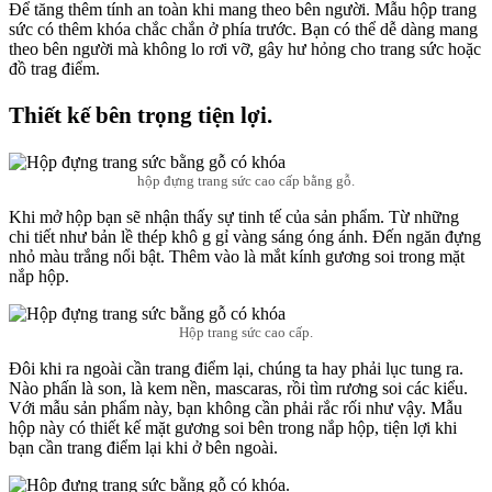
Để tăng thêm tính an toàn khi mang theo bên người. Mẫu hộp trang
sức có thêm khóa chắc chắn ở phía trước. Bạn có thể dễ dàng mang
theo bên người mà không lo rơi vỡ, gây hư hỏng cho trang sức hoặc
đồ trag điểm.
Thiết kế bên trọng tiện lợi.
hộp đựng trang sức cao cấp bằng gỗ.
Khi mở hộp bạn sẽ nhận thấy sự tinh tế của sản phẩm. Từ những
chi tiết như bản lề thép khô g gỉ vàng sáng óng ánh. Đến ngăn đựng
nhỏ màu trắng nổi bật. Thêm vào là mắt kính gương soi trong mặt
nắp hộp.
Hộp trang sức cao cấp.
Đôi khi ra ngoài cần trang điểm lại, chúng ta hay phải lục tung ra.
Nào phấn là son, là kem nền, mascaras, rồi tìm rương soi các kiểu.
Với mẫu sản phẩm này, bạn không cần phải rắc rối như vậy. Mẫu
hộp này có thiết kế mặt gương soi bên trong nắp hộp, tiện lợi khi
bạn cần trang điểm lại khi ở bên ngoài.