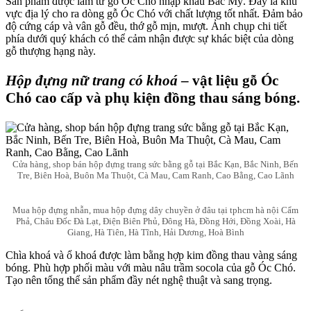
Sản phẩm được làm từ gỗ Óc Chó nhập khẩu Bắc Mỹ. Đây là khu
vực địa lý cho ra dòng gỗ Óc Chó với chất lượng tốt nhất. Đảm bảo
độ cứng cáp và vân gỗ đều, thớ gỗ mịn, mượt. Ảnh chụp chi tiết
phía dưới quý khách có thể cảm nhận được sự khác biệt của dòng
gỗ thượng hạng này.
Hộp đựng nữ trang có khoá
– vật liệu gỗ Óc
Chó cao cấp và phụ kiện đồng thau sáng bóng.
Cửa hàng, shop bán hộp đựng trang sức bằng gỗ tại Bắc Kạn, Bắc Ninh, Bến
Tre, Biên Hoà, Buôn Ma Thuột, Cà Mau, Cam Ranh, Cao Bằng, Cao Lãnh
Mua hộp đựng nhẫn, mua hộp đựng dây chuyền ở đâu tại tphcm hà nội Cẩm
Phả, Châu Đốc Đà Lạt, Điện Biên Phủ, Đông Hà, Đồng Hới, Đồng Xoài, Hà
Giang, Hà Tiên, Hà Tĩnh, Hải Dương, Hoà Bình
Chìa khoá và ổ khoá được làm bằng hợp kim đồng thau vàng sáng
bóng. Phù hợp phối màu với màu nâu trầm socola của gỗ Óc Chó.
Tạo nên tổng thể sản phẩm đầy nét nghệ thuật và sang trọng.