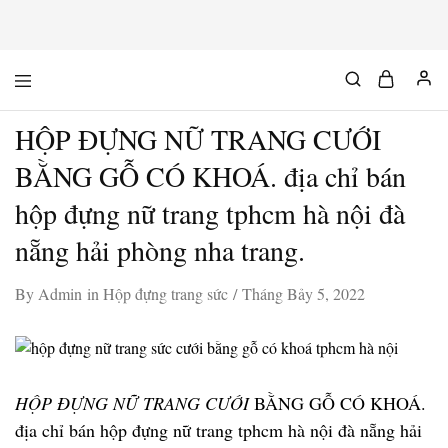
Mộc
Chuyên
Độc
đồ
Chất
gỗ
HỘP ĐỰNG NỮ TRANG CƯỚI
độc
&
chất
BẰNG GỖ CÓ KHOÁ. địa chỉ bán
hộp đựng nữ trang tphcm hà nội đà
nẵng hải phòng nha trang.
By
Admin
in
Hộp đựng trang sức
Tháng Bảy 5, 2022
HỘP ĐỰNG NỮ TRANG CƯỚI
BẰNG GỖ CÓ KHOÁ.
địa chỉ bán hộp đựng nữ trang tphcm hà nội đà nẵng hải