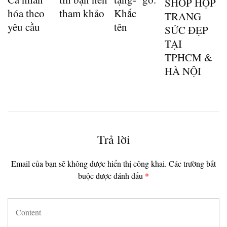
SHOP HỘP
hóa theo
tham khảo
Khắc
TRANG
yêu cầu
tên
SỨC ĐẸP
TẠI
TPHCM &
HÀ NỘI
Trả lời
Email của bạn sẽ không được hiển thị công khai.
Các trường bắt
buộc được đánh dấu
*