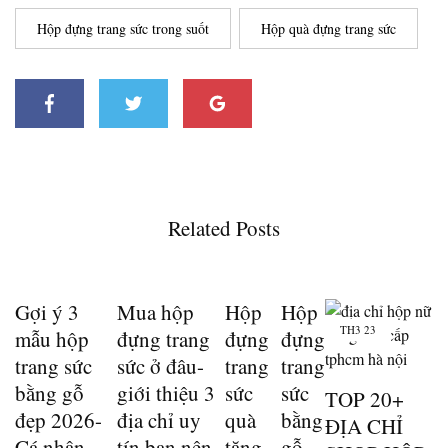
Hộp đựng trang sức trong suốt
Hộp quà đựng trang sức
Related Posts
Gợi ý 3
Mua hộp
Hộp
Hộp
TH3
23
mẫu hộp
đựng trang
đựng
đựng
trang sức
sức ở đâu-
trang
trang
bằng gỗ
giới thiệu 3
sức
sức
TOP 20+
đẹp 2026-
địa chỉ uy
quà
bằng
ĐỊA CHỈ
Cá nhân
tín bạn nên
tặng-
gỗ.