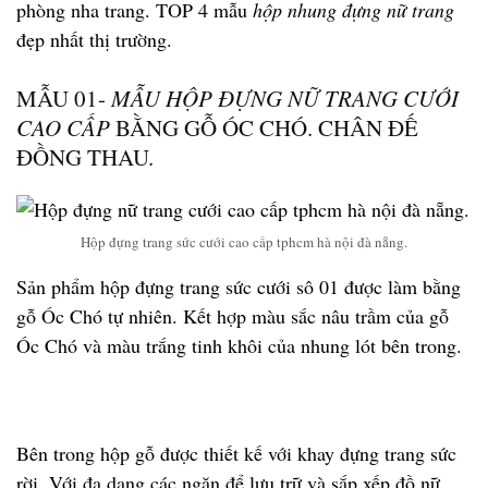
phòng nha trang. TOP 4 mẫu
hộp nhung đựng nữ trang
đẹp nhất thị trường.
MẪU 01-
MẪU HỘP ĐỰNG NỮ TRANG CƯỚI
CAO CẤP
BẰNG GỖ ÓC CHÓ. CHÂN ĐẾ
ĐỒNG THAU.
Hộp đựng trang sức cưới cao cấp tphcm hà nội đà nẵng.
Sản phẩm hộp đựng trang sức cưới sô 01 được làm bằng
gỗ Óc Chó tự nhiên. Kết hợp màu sắc nâu trầm của gỗ
Óc Chó và màu trắng tinh khôi của nhung lót bên trong.
Bên trong hộp gỗ được thiết kế với khay đựng trang sức
rời. Với đa dạng các ngăn để lưu trữ và sắp xếp đồ nữ