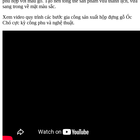
phù hợp với màu gỗ. Tạo nên tổng thể sản phẩm vừa thanh lịch, vừa
sang trong về mặt màu sắc.
Xem video quy trình các bước gia công sản xuất hộp đựng gỗ Óc
Chó cực kỳ công phu và nghệ thuật.