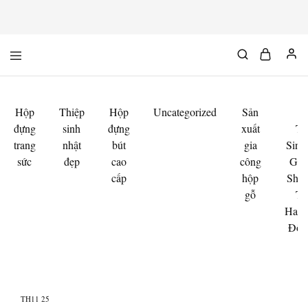
Mộc
Chuyên
Độc
đồ
Chất
gỗ
độc
&
Hộp
Thiệp
Hộp
Uncategorized
Sản
M
chất
đựng
sinh
đựng
xuất
Th
trang
nhật
bút
gia
Sinh
sức
đẹp
cao
công
Gỗ 
cấp
hộp
Shop
gỗ
Th
Hand
Độc
TH11
25