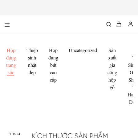
Mộc
Chuyên
Độc
đồ
Chất
gỗ
độc
&
Hộp
Thiệp
Hộp
Uncategorized
Sản
M
chất
đựng
sinh
đựng
xuất
Th
trang
nhật
bút
gia
Sinh
sức
đẹp
cao
công
Gỗ 
cấp
hộp
Shop
gỗ
Th
Hand
Độc
TH6
24