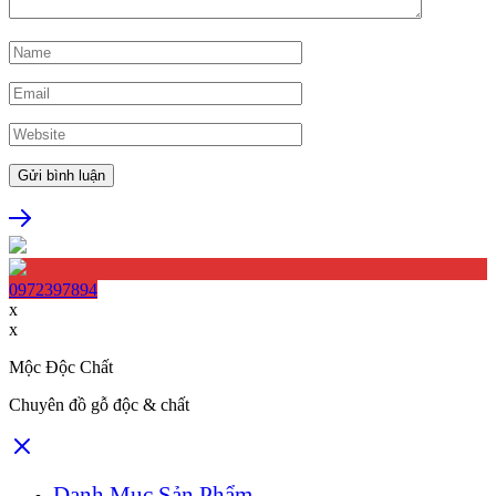
0972397894
x
x
Mộc Độc Chất
Chuyên đồ gỗ độc & chất
Danh Mục Sản Phẩm