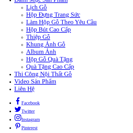
Lịch Gỗ
Hộp Đựng Trang Sức
Làm Hộp Gỗ Theo Yêu Cầu
Hộp Bút Cao Cấp
Thiệp Gỗ
Khung Ảnh Gỗ
Album Ảnh
Hộp Gỗ Quà Tặng
Quà Tặng Cao Cấp
Thi Công Nội Thất Gỗ
Video Sản Phẩm
Liên Hệ
Facebook
Twitter
Instagram
Pinterest