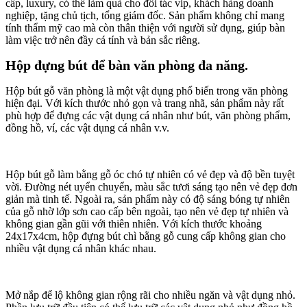
cấp, luxury, có thể làm quà cho đối tác vip, khách hàng doanh
nghiệp, tặng chủ tịch, tổng giám đốc. Sản phẩm không chỉ mang
tính thẩm mỹ cao mà còn thân thiện với người sử dụng, giúp bàn
làm việc trở nên đầy cá tính và bản sắc riêng.
Hộp đựng bút để bàn văn phòng đa năng.
Hộp bút gỗ văn phòng là một vật dụng phổ biến trong văn phòng
hiện đại. Với kích thước nhỏ gọn và trang nhã, sản phẩm này rất
phù hợp để đựng các vật dụng cá nhân như bút, văn phòng phẩm,
đồng hồ, ví, các vật dụng cá nhân v.v.
Hộp bút gỗ làm bằng gỗ óc chó tự nhiên có vẻ đẹp và độ bền tuyệt
vời. Đường nét uyển chuyển, màu sắc tươi sáng tạo nên vẻ đẹp đơn
giản mà tinh tế. Ngoài ra, sản phẩm này có độ sáng bóng tự nhiên
của gỗ nhờ lớp sơn cao cấp bên ngoài, tạo nên vẻ đẹp tự nhiên và
không gian gần gũi với thiên nhiên. Với kích thước khoảng
24x17x4cm, hộp đựng bút chì bằng gỗ cung cấp không gian cho
nhiều vật dụng cá nhân khác nhau.
Mở nắp để lộ không gian rộng rãi cho nhiều ngăn và vật dụng nhỏ.