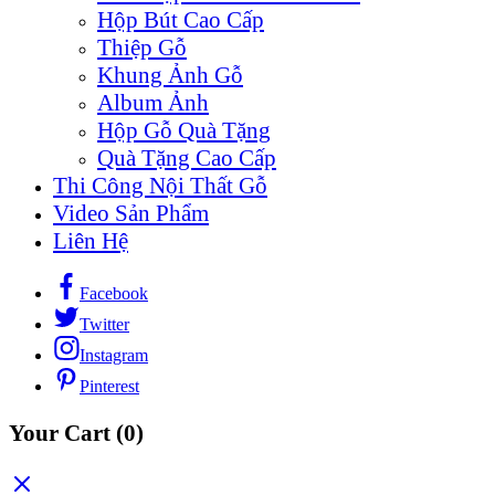
Hộp Bút Cao Cấp
Thiệp Gỗ
Khung Ảnh Gỗ
Album Ảnh
Hộp Gỗ Quà Tặng
Quà Tặng Cao Cấp
Thi Công Nội Thất Gỗ
Video Sản Phẩm
Liên Hệ
Facebook
Twitter
Instagram
Pinterest
Your Cart
(0)