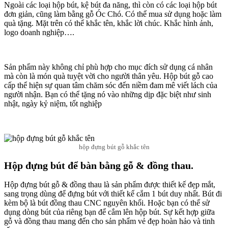
Ngoài các loại hộp bút, kệ bút đa năng, thì còn có các loại hộp bút
đơn giản, cũng làm bằng gỗ Óc Chó. Có thể mua sử dụng hoặc làm
quà tặng. Mặt trên có thể khắc tên, khắc lời chúc. Khắc hình ảnh,
logo doanh nghiệp….
Sản phẩm này không chỉ phù hợp cho mục đích sử dụng cá nhân
mà còn là món quà tuyệt vời cho người thân yêu. Hộp bút gỗ cao
cấp thể hiện sự quan tâm chăm sóc đến niềm đam mê viết lách của
người nhận. Bạn có thể tặng nó vào những dịp đặc biệt như sinh
nhật, ngày kỷ niệm, tốt nghiệp
hộp đựng bút gỗ khắc tên
Hộp đựng bút để bàn bằng gỗ & đồng thau.
Hộp đựng bút gỗ & đồng thau là sản phẩm được thiết kế đẹp mắt,
sang trọng dùng để đựng bút với thiết kể cắm 1 bút duy nhất. Bút đi
kèm bộ là bút đồng thau CNC nguyên khối. Hoặc bạn có thể sử
dụng dòng bút của riêng bạn để cắm lên hộp bút. Sự kết hợp giữa
gỗ và đồng thau mang đến cho sản phẩm vẻ đẹp hoàn hảo và tinh