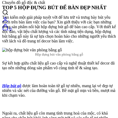
Chuyên đồ gỗ độc & chất
TOP 5 HỘP ĐỰNG BÚT ĐỂ BÀN ĐẸP NHẤT
Tìm kiếm một giải pháp tuyệt vời để lưu trữ và trưng bày bút yêu
thích trên bàn làm việc của bạn? Xin giới thiệu với các bạn những
dòng sản phẩm nổi bật hộp đựng bút gỗ để bàn cao cấp. Với thiết kế
0
độc đáo, vật liệu chất lượng và các tính năng tiện dụng, hộp đựng
bút bằng gỗ này là sự lựa chọn hoàn hảo cho những người yêu thích
viết lách và đồ trang trí decor bàn làm việc.
Hộp đựng bút văn phòng bằng gỗ
Sự kết hợp giữa chất liệu gỗ cao cấp và nghệ thuật thiết kế decor đã
tạo nên những dòng sản phẩm vô cùng tinh tế & sáng tạo.
Hộp bút gỗ
được làm hoàn toàn từ gỗ tự nhiên, mang lại vẻ đẹp tự
nhiên và sắc nét của đường vân gỗ. Bề mặt gỗ mịn và bền, mượt mà
khi chạm vào.
Ngoài ra, chất liệu gỗ còn mang tính trung hoà của mộc, có khả
năng che chắn bút khỏi ánh sáng mặt trời và các yếu tố tự nhiên