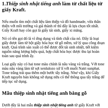
1.
Thiệp sinh nhật tiếng anh
làm từ chất liệu từ
giấy Kraft.
Nếu muốn tìm một chất liệu làm thiệp và đồ handmade, vừa thân
thiện với môi trường và giá thành rẻ thì đây là lựa chọn tốt nhất.
Giấy Kraft hay còn gọi là giấy tái sinh, giấy xi măng.
Nó có tên gọi đó là vì ứng dụng và tính chất của nó. Đây là loại
giấy được làm từ bột giấy hóa học từ gỗ mềm, xử lý qua công đoạn
kraft. Quá trình sản xuất có thể được đốt tái sinh nhiệt, tiết kiệm
nguồn năng lượng hiệu quả, hợp chất hóa học được thu lại hoàn
toàn sau quá trình ấy.
Loại giấy này có hai tone màu chính là nâu vàng và trắng. Với tone
màu nâu vàng làm từ sợi xenlulozo xử lí với muối Natri sunphat.
Tone trắng trải qua thêm một bước tẩy trắng. Như vậy, khi Giấy
Kraft nguyên bản không sử dụng nữa có thể thông qua tẩy trắng để
tiếp tục sử dụng.
Mẫu thiệp sinh nhật tiếng anh bằng gỗ
Dưới đây là hai mẫu
thiệp sinh nhật tiếng anh
từ giấy Kraft với