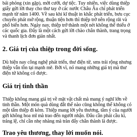
bái phỏng (xin gặp), mời cưới, dự tiệc. Tuy nhiên, việc dùng thiệp
giấy gửi lời thay cho thư tay ở các nước Châu Âu chỉ phát triển
mạnh từ năm 1400. Về sau khi kĩ thuật in khắc phát triển, bưu cục
chuyển phát mở rộng, thuận tiện hơn thì thiệp trở nên rộng rãi và
phổ biến hơn. Ngày nay, thiệp trở thành một nét không thể thiếu ở
các quốc gia. Đây là một cách gửi lời chào chân thành, trang trọng
và thanh lịch đơn giản nhất.
2. Giá trị của thiệp trong đời sống.
Dù hiện nay công nghệ phát triển, thư điện tử, sms trải rộng nhưng
thiệp vẫn tồn tại mạnh mẽ. Bởi vì, nó mang những giá trị mà thư
điện tử không có được.
Giá trị tinh thần
Thiệp không mang giá trị về mặt vật chất mà mang ý nghĩ lớn về
tinh thần. Một món quà dùng đắt thế nào cũng không thể không có
một tấm thiệp đi kèm. Thiệp mang lời yêu thương, tâm ý của người
gửi không hoa mĩ mà trao đến người nhận. Đâu cần phải cầu kì,
tráng lệ, chỉ cần nhẹ nhàng mà tràn đấy chân thành là được.
Trao yêu thương, thay lời muốn nói.