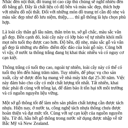
Nhắc đến nội thất, đồ trang trí cao cấp thù chúng sẽ nghĩ nhiều đến
đồ bằng gỗ. Đây là chất liệu có độ bền và màu sắc đẹp, thích hợp
với nhiều đồ nội thất. Đối với những món đồ trang trí cần độ nhẹ và
màu sắc đẹp như đồ lưu niệm, thiệp,…. thì gỗ thông là lựa chọn phù
hợp.
Là loài cây thân gỗ lâu năm, thân tròn to, sớ gỗ chắc, màu sắc vân
gỗ đẹp. Bên cạnh đó, loài cây này có lớp bảo vệ tự nhiên khỏi mối
mọt nên tuổi thọ được cao hơn. Độ bền, độ nhẹ, màu sắc gỗ và vân
gỗ đẹp là những ưu điểm- điểm độc đáo của loài gỗ này. Cũng bởi
vì vậy, ở nước ta thông trắng đang bị khai thác nhiều và có nguy cơ
cạn kiệt.
Thông trắng có tuổi thọ cao, ngoài tự nhiên, loài cây này có thể có
tuổi thọ lên đến hàng trăm năm. Tuy nhiên, để phục vụ cho sản
xuất, cây sẽ được đốn hạ mang về nhà máy khi đạt 25-30 năm. Việc
này đảm bảo cho cây có một chất lượng tốt nhất. Tất nhiên, khai
thác phải đi cùng với trồng lại, để đảm bảo ít tổn hại tới môi trường
và có nguồn nguyên liệu vững.
Một sớ gỗ thông tốt để làm nên sản phẩm chất lượng cần được tách
nhựa. Hiện nay, ở nước ta, công nghệ tách nhựa thông chưa được
hoàn thiện và đạt mức tốt. Cùng với sự cạn kiệt của nguồn nguyên
liệu. Từ đó, hầu hết gỗ thông trong nước sử dụng được nhập về từ
Bắc Mỹ và New Zealand.