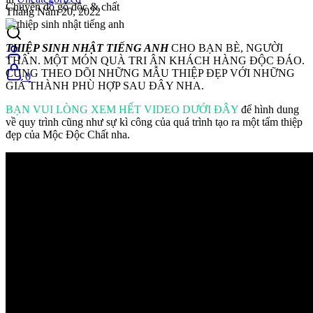
Chuyên đồ gỗ độc & chất
Tháng Năm 20, 2022
THIỆP SINH NHẬT TIẾNG ANH
CHO BẠN BÈ, NGƯỜI
THÂN. MỘT MÓN QUÀ TRI ÂN KHÁCH HÀNG ĐỘC ĐÁO.
CÙNG THEO DÕI NHỮNG MẪU THIỆP ĐẸP VỚI NHỮNG
0
GIÁ THÀNH PHÙ HỢP SAU ĐÂY NHA.
BẠN VUI LÒNG XEM HẾT VIDEO DƯỚI ĐÂY
để hình dung
về quy trình cũng như sự kì công của quá trình tạo ra một tấm thiệp
đẹp của Mộc Độc Chất nha.