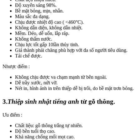
Độ xuyên sáng 98%.
Bề mặt bóng, mịn, nhẵn.
Màu sắc đa dạng.
Chịu được nhiệt độ cao ( <460°C).
Không dẫn diện, không dẫn nhiệt.
Mềm. Dẻo, dễ uốn, lắp ráp.
Không thấm nước.
Chịu lực tốt gấp 10lần thủy tinh.
Giá thành phải chăng phù hợp với đa số người tiêu dùng.
Tái chế được.
Nhược điểm :
Không chịu được va chạm mạnh từ bên ngoài.
Dễ trầy xước, nứt vỡ.
Nét in, hình ảnh in trên thiệp dễ bị trôi, do bề mặt trơn bóng.
3.
Thiệp sinh nhật tiếng anh
từ gỗ thông.
Ưu điểm :
Chất liệu: gỗ thông trắng tự nhiên.
Độ bền tuổi thọ cao.
Khả năng chống mối mọt cao.