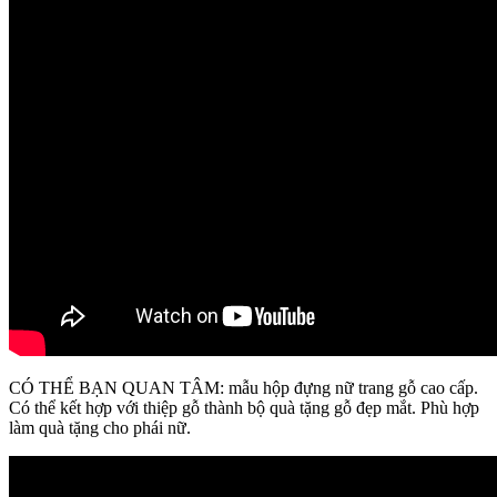
CÓ THỂ BẠN QUAN TÂM: mẫu hộp đựng nữ trang gỗ cao cấp.
Có thể kết hợp với thiệp gỗ thành bộ quà tặng gỗ đẹp mắt. Phù hợp
làm quà tặng cho phái nữ.