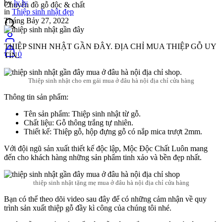
by
ly ly
Chuyên đồ gỗ độc & chất
in
Thiệp sinh nhật đẹp
Tháng Bảy 27, 2022
THIỆP SINH NHẬT GẦN ĐÂY. ĐỊA CHỈ MUA THIỆP GỖ UY
0
TÍN.
Thiệp sinh nhật cho em gái mua ở đâu hà nội địa chỉ cửa hàng
Thông tin sản phẩm:
Tên sản phẩm: Thiệp sinh nhật từ gỗ.
Chất liệu: Gỗ thông trắng tự nhiên.
Thiết kế: Thiệp gỗ, hộp đựng gỗ có nắp mica trượt 2mm.
Với đội ngũ sản xuất thiết kế độc lập, Mộc Độc Chất Luôn mang
đến cho khách hàng những sản phẩm tinh xảo và bền đẹp nhất.
thiệp sinh nhật tặng mẹ mua ở đâu hà nội địa chỉ cửa hàng
Bạn có thể theo dõi video sau đây để có những cảm nhận về quy
trình sản xuất thiệp gỗ đầy kì công của chúng tôi nhé.