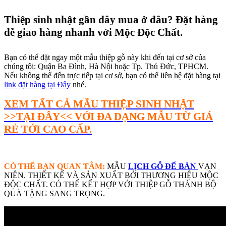
Thiệp sinh nhật gần đây mua ở đâu? Đặt hàng
dễ giao hàng nhanh với Mộc Độc Chất.
Bạn có thể đặt ngay một mẫu thiệp gỗ này khi đến tại cơ sở của
chúng tôi: Quận Ba Đình, Hà Nội hoặc Tp. Thủ Đức, TPHCM.
Nếu không thể đến trực tiếp tại cơ sở, bạn có thể liên hệ đặt hàng tại
link đặt hàng tại Đây
nhé.
XEM TẤT CẢ MẪU THIỆP SINH NHẬT
>>TẠI ĐÂY<< VỚI ĐA DẠNG MẪU TỪ GIÁ
RẺ TỚI CAO CẤP.
CÓ THỂ BẠN QUAN TÂM:
MẪU
LỊCH GỖ ĐỂ BÀN
VẠN
NIÊN. THIẾT KẾ VÀ SẢN XUẤT BỞI THƯƠNG HIỆU MỘC
ĐỘC CHẤT. CÓ THỂ KẾT HỢP VỚI THIỆP GỖ THÀNH BỘ
QUÀ TẶNG SANG TRỌNG.