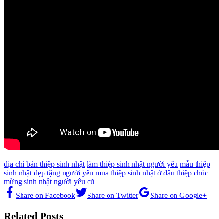
địa chỉ bán thiệp sinh nhật
làm thiệp sinh nhật người yêu
mẫu thiệp
sinh nhật đẹp tặng người yêu
mua thiệp sinh nhật ở đâu
thiệp chúc
mừng sinh nhật người yêu cũ
Share on Facebook
Share on Twitter
Share on Google+
Related Posts