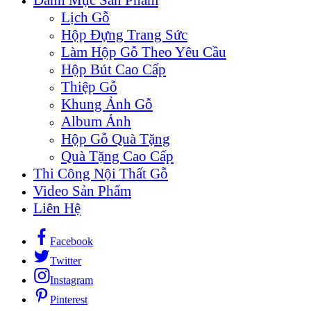
Lịch Gỗ
Hộp Đựng Trang Sức
Làm Hộp Gỗ Theo Yêu Cầu
Hộp Bút Cao Cấp
Thiệp Gỗ
Khung Ảnh Gỗ
Album Ảnh
Hộp Gỗ Quà Tặng
Quà Tặng Cao Cấp
Thi Công Nội Thất Gỗ
Video Sản Phẩm
Liên Hệ
Facebook
Twitter
Instagram
Pinterest