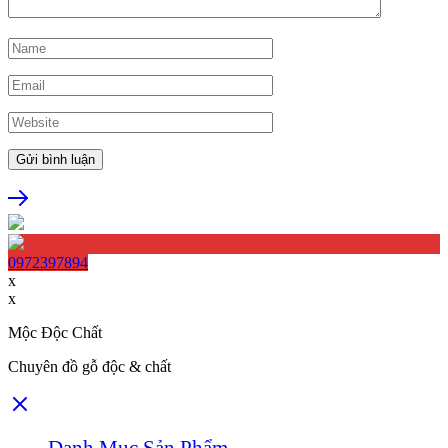
0972397894
x
x
Mộc Độc Chất
Chuyên đồ gỗ độc & chất
Danh Mục Sản Phẩm