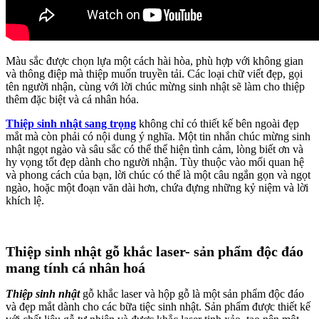
Màu sắc được chọn lựa một cách hài hòa, phù hợp với không gian
và thông điệp mà thiệp muốn truyền tải. Các loại chữ viết đẹp, gọi
tên người nhận, cùng với lời chúc mừng sinh nhật sẽ làm cho thiệp
thêm đặc biệt và cá nhân hóa.
Thiệp sinh nhật sang trọng
không chỉ có thiết kế bên ngoài đẹp
mắt mà còn phải có nội dung ý nghĩa. Một tin nhắn chúc mừng sinh
nhật ngọt ngào và sâu sắc có thể thể hiện tình cảm, lòng biết ơn và
hy vọng tốt đẹp dành cho người nhận. Tùy thuộc vào mối quan hệ
và phong cách của bạn, lời chúc có thể là một câu ngắn gọn và ngọt
ngào, hoặc một đoạn văn dài hơn, chứa đựng những kỷ niệm và lời
khích lệ.
Thiệp sinh nhật gỗ khắc laser- sản phẩm độc đáo
mang tính cá nhân hoá
Thiệp sinh nhật
gỗ khắc laser và hộp gỗ là một sản phẩm độc đáo
và đẹp mắt dành cho các bữa tiệc sinh nhật. Sản phẩm được thiết kế