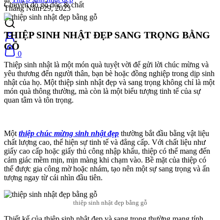
Chuyên đồ gỗ độc & chất
Tháng Năm 29, 2023
THIỆP SINH NHẬT ĐẸP SANG TRỌNG BẰNG
GỖ
0
Thiệp sinh nhật là một món quà tuyệt vời để gửi lời chúc mừng và
yêu thương đến người thân, bạn bè hoặc đồng nghiệp trong dịp sinh
nhật của họ. Một thiệp sinh nhật đẹp và sang trọng không chỉ là một
món quà thông thường, mà còn là một biểu tượng tinh tế của sự
quan tâm và tôn trọng.
Một
thiệp chúc mừng sinh nhật đẹp
thường bắt đầu bằng vật liệu
chất lượng cao, thể hiện sự tinh tế và đẳng cấp. Với chất liệu như
giấy cao cấp hoặc giấy thủ công nhập khẩu, thiệp có thể mang đến
cảm giác mềm mịn, mịn màng khi chạm vào. Bề mặt của thiệp có
thể được gia công mờ hoặc nhám, tạo nên một sự sang trọng và ấn
tượng ngay từ cái nhìn đầu tiên.
thiệp sinh nhật đẹp bằng gỗ
Thiết kế của thiệp sinh nhật đẹp và sang trọng thường mang tính