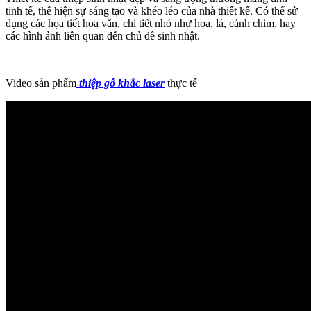
tinh tế, thể hiện sự sáng tạo và khéo léo của nhà thiết kế. Có thể sử
dụng các họa tiết hoa văn, chi tiết nhỏ như hoa, lá, cánh chim, hay
các hình ảnh liên quan đến chủ đề sinh nhật.
Video sản phẩm
thiệp gỗ khắc laser
thực tế