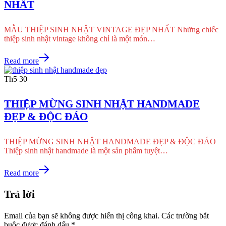
NHẤT
MẪU THIỆP SINH NHẬT VINTAGE ĐẸP NHẤT Những chiếc
thiệp sinh nhật vintage không chỉ là một món…
Read more
Th5
30
THIỆP MỪNG SINH NHẬT HANDMADE
ĐẸP & ĐỘC ĐÁO
THIỆP MỪNG SINH NHẬT HANDMADE ĐẸP & ĐỘC ĐÁO
Thiệp sinh nhật handmade là một sản phẩm tuyệt…
Read more
Trả lời
Email của bạn sẽ không được hiển thị công khai.
Các trường bắt
buộc được đánh dấu
*