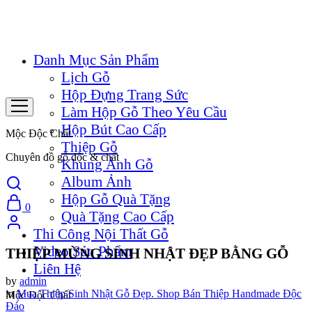
Danh Mục Sản Phẩm
Lịch Gỗ
Hộp Đựng Trang Sức
Làm Hộp Gỗ Theo Yêu Cầu
Hộp Bút Cao Cấp
Mộc Độc Chất
Thiệp Gỗ
Chuyên đồ gỗ độc & chất
Khung Ảnh Gỗ
Album Ảnh
Hộp Gỗ Quà Tặng
0
Quà Tặng Cao Cấp
Thi Công Nội Thất Gỗ
Video Sản Phẩm
THIỆP MỪNG SINH NHẬT ĐẸP BẰNG GỖ
Liên Hệ
by
admin
in
Mua Thiệp Sinh Nhật Gỗ Đẹp. Shop Bán Thiệp Handmade Độc
Mộc Độc Chất
Đáo