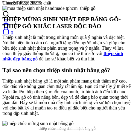
Tháng Tư 22, 2023
Chuyên đồ gỗ độc & chất
THIỆP MỪNG SINH NHẬT ĐẸP BẰNG GỖ-
THIỆP GỖ KHẮC LASER ĐỘC ĐÁO
0
Thiệp sinh nhật là một trong những món quà ý nghĩa và đặc biệt.
Nó thể hiện tình cảm của người tặng đến người nhận và giúp cho
bữa tiệc sinh nhật thêm phần trang trọng và ý nghĩa. Thay vì lựa
chọn thiệp giấy thông thường, bạn có thể thử sức với
thiệp sinh
nhật đẹp bằng gỗ
để tạo sự khác biệt và thu hút.
Tại sao nên chọn thiệp sinh nhật bằng gỗ?
Thiệp sinh nhật bằng gỗ là một sản phẩm mang tính thẩm mỹ cao,
độc đáo và không gian cảm thấy rất ấm áp. Bạn có thể tùy ý thiết kế
và in ấn lên thiệp theo ý muốn của mình, từ hình ảnh đến lời chúc.
Ngoài ra, gỗ có tính năng bền, đẹp và dễ dàng bảo quản trong thời
gian dài. Đây sẽ là món quà đầy tính cách riêng và sự lựa chọn tuyệt
vời cho bất kỳ ai muốn tạo ra điều gì đặc biệt cho người thân yêu
trong dịp sinh nhật.
thiệp chúc mừng sinh nhật bằng gỗ