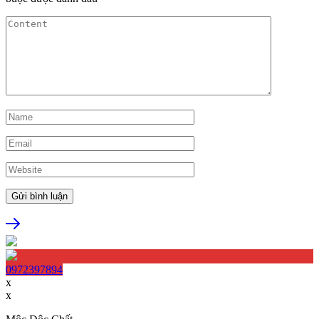
0972397894
x
x