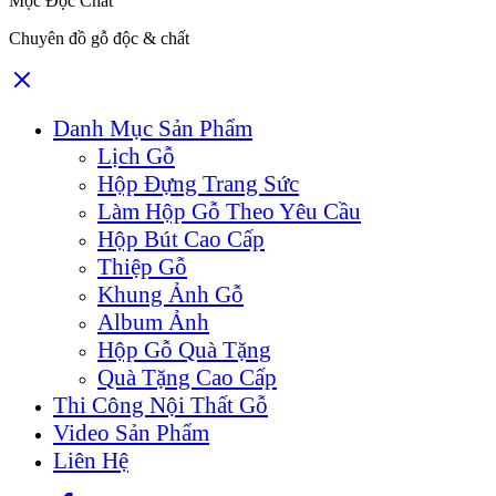
Mộc Độc Chất
Chuyên đồ gỗ độc & chất
Danh Mục Sản Phẩm
Lịch Gỗ
Hộp Đựng Trang Sức
Làm Hộp Gỗ Theo Yêu Cầu
Hộp Bút Cao Cấp
Thiệp Gỗ
Khung Ảnh Gỗ
Album Ảnh
Hộp Gỗ Quà Tặng
Quà Tặng Cao Cấp
Thi Công Nội Thất Gỗ
Video Sản Phẩm
Liên Hệ