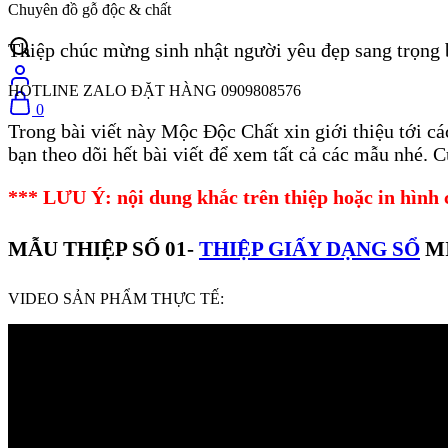
Chuyên đồ gỗ độc & chất
Thiệp chúc mừng sinh nhật người yêu đẹp sang trọng
HOTLINE ZALO ĐẶT HÀNG 0909808576
0
Trong bài viết này Mộc Độc Chất xin giới thiệu tới cá
bạn theo dõi hết bài viết để xem tất cả các mẫu nhé. C
*** LƯU Ý: nội dung khắc trên thiệp hoặc in hình 
MẪU THIỆP SỐ 01-
THIỆP GIẤY DẠNG SỔ
MI
VIDEO SẢN PHẨM THỰC TẾ: