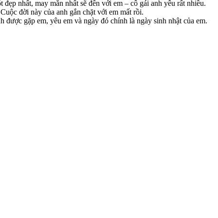
t đẹp nhất, may mắn nhất sẽ đến với em – cô gái anh yêu rất nhiều.
Cuộc đời này của anh gắn chặt với em mất rồi.
nh được gặp em, yêu em và ngày đó chính là ngày sinh nhật của em.