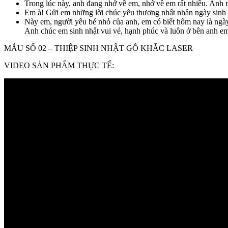
Trong lúc này, anh đang nhớ về em, nhớ về em rất nhiều. Anh m
Em à! Gửi em những lời chúc yêu thương nhất nhân ngày sinh 
Này em, người yêu bé nhỏ của anh, em có biết hôm nay là ngày
Anh chúc em sinh nhật vui vẻ, hạnh phúc và luôn ở bên anh e
MẪU SỐ 02 – THIỆP SINH NHẬT GỖ KHẮC LASER
VIDEO SẢN PHẨM THỰC TẾ: