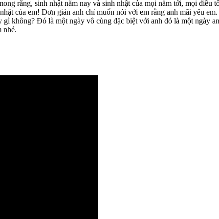
ong rằng, sinh nhật năm nay và sinh nhật của mọi năm tới, mọi điều tố
nhật của em! Đơn giản anh chỉ muốn nói với em rằng anh mãi yêu em. 
 gì không? Đó là một ngày vô cùng đặc biệt với anh đó là một ngày a
m nhé.