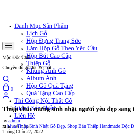
Danh Mục Sản Phẩm
Lịch Gỗ
Hộp Đựng Trang Sức
Làm Hộp Gỗ Theo Yêu Cầu
Hộp Bút Cao Cấp
Mộc Độc Chất
Thiệp Gỗ
Chuyên đồ gỗ độc & chất
Khung Ảnh Gỗ
Album Ảnh
Hộp Gỗ Quà Tặng
0
Quà Tặng Cao Cấp
Thi Công Nội Thất Gỗ
Video Sản Phẩm
Thiệp chúc mừng sinh nhật người yêu đẹp sang t
Liên Hệ
by
admin
in
Mua Thiệp Sinh Nhật Gỗ Đẹp. Shop Bán Thiệp Handmade Độc 
Mộc Độc Chất
Tháng Chín 27, 2022