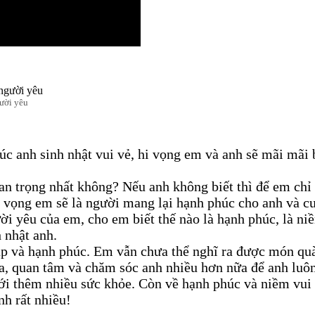
gười yêu
úc anh sinh nhật vui vẻ, hi vọng em và anh sẽ mãi mãi
quan trọng nhất không? Nếu anh không biết thì để em ch
i vọng em sẽ là người mang lại hạnh phúc cho anh và c
i yêu của em, cho em biết thế nào là hạnh phúc, là ni
 nhật anh.
áp và hạnh phúc. Em vẫn chưa thể nghĩ ra được món quà
a, quan tâm và chăm sóc anh nhiều hơn nữa để anh luô
ới thêm nhiều sức khỏe. Còn về hạnh phúc và niềm vu
nh rất nhiều!