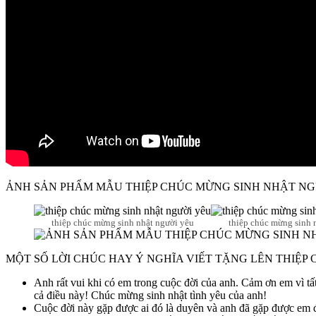
ẢNH SẢN PHẨM MẪU THIỆP CHÚC MỪNG SINH NHẬT NG
thiệp chúc mừng sinh nhật người yêu
thiệp chúc mừng sinh 
MỘT SỐ LỜI CHÚC HAY Ý NGHĨA VIẾT TẶNG LÊN THIỆP
Anh rất vui khi có em trong cuộc đời của anh. Cảm ơn em vì tấ
cả điều này! Chúc mừng sinh nhật tình yêu của anh!
Cuộc đời này gặp được ai đó là duyên và anh đã gặp được em đ