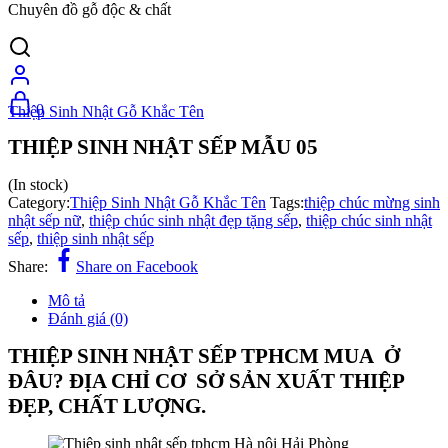
Chuyên đồ gỗ độc & chất
0
Thiệp Sinh Nhật Gỗ Khắc Tên
THIỆP SINH NHẬT SẾP MẪU 05
(In stock)
Category:
Thiệp Sinh Nhật Gỗ Khắc Tên
Tags:
thiệp chúc mừng sinh
nhật sếp nữ
,
thiệp chúc sinh nhật đẹp tặng sếp
,
thiệp chúc sinh nhật
sếp
,
thiệp sinh nhật sếp
Share:
Share on Facebook
Mô tả
Đánh giá (0)
THIỆP SINH NHẬT SẾP TPHCM MUA Ở
ĐÂU? ĐỊA CHỈ CƠ SỞ SẢN XUẤT THIỆP
ĐẸP, CHẤT LƯỢNG.