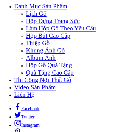
Danh Mục Sản Phẩm
Lịch Gỗ
Hộp Đựng Trang Sức
Làm Hộp Gỗ Theo Yêu Cầu
Hộp Bút Cao Cấp
Thiệp Gỗ
Khung Ảnh Gỗ
Album Ảnh
Hộp Gỗ Quà Tặng
Quà Tặng Cao Cấp
Thi Công Nội Thất Gỗ
Video Sản Phẩm
Liên Hệ
Facebook
Twitter
Instagram