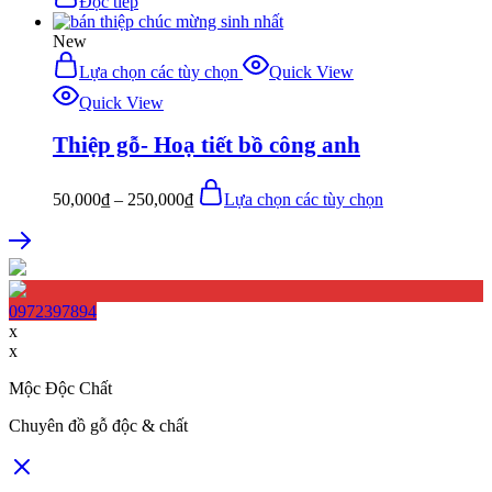
Đọc tiếp
New
Lựa chọn các tùy chọn
Quick View
Quick View
Thiệp gỗ- Hoạ tiết bồ công anh
50,000
₫
–
250,000
₫
Lựa chọn các tùy chọn
0972397894
x
x
Mộc Độc Chất
Chuyên đồ gỗ độc & chất