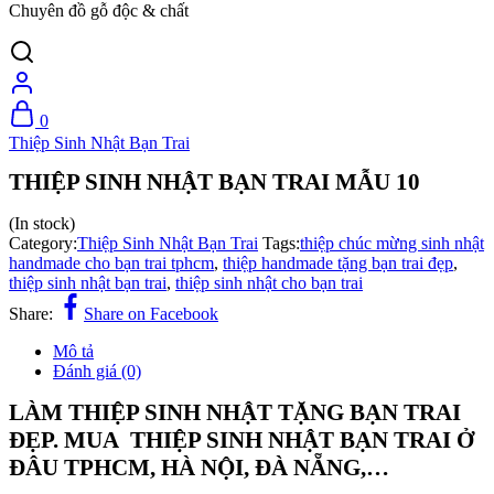
Chuyên đồ gỗ độc & chất
0
Thiệp Sinh Nhật Bạn Trai
THIỆP SINH NHẬT BẠN TRAI MẪU 10
(In stock)
Category:
Thiệp Sinh Nhật Bạn Trai
Tags:
thiệp chúc mừng sinh nhật
handmade cho bạn trai tphcm
,
thiệp handmade tặng bạn trai đẹp
,
thiệp sinh nhật bạn trai
,
thiệp sinh nhật cho bạn trai
Share:
Share on Facebook
Mô tả
Đánh giá (0)
LÀM THIỆP SINH NHẬT TẶNG BẠN TRAI
ĐẸP. MUA THIỆP SINH NHẬT BẠN TRAI Ở
ĐÂU TPHCM, HÀ NỘI, ĐÀ NẴNG,…