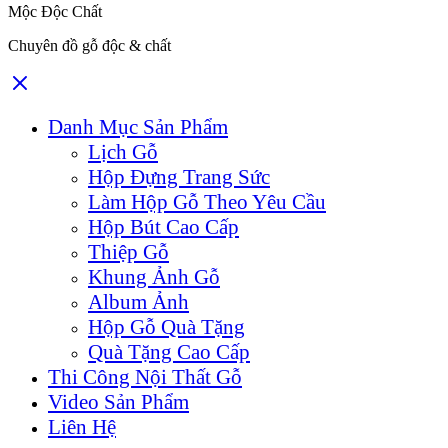
Mộc Độc Chất
Chuyên đồ gỗ độc & chất
Danh Mục Sản Phẩm
Lịch Gỗ
Hộp Đựng Trang Sức
Làm Hộp Gỗ Theo Yêu Cầu
Hộp Bút Cao Cấp
Thiệp Gỗ
Khung Ảnh Gỗ
Album Ảnh
Hộp Gỗ Quà Tặng
Quà Tặng Cao Cấp
Thi Công Nội Thất Gỗ
Video Sản Phẩm
Liên Hệ