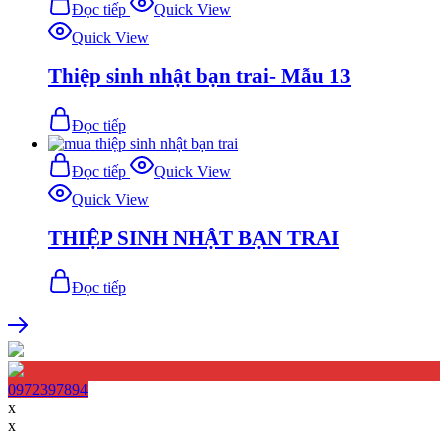
Đọc tiếp
Quick View
Quick View
Thiệp sinh nhật bạn trai- Mẫu 13
Đọc tiếp
Đọc tiếp
Quick View
Quick View
THIỆP SINH NHẬT BẠN TRAI
Đọc tiếp
0972397894
x
x