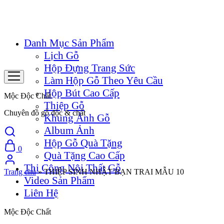
Danh Mục Sản Phẩm
Lịch Gỗ
Hộp Đựng Trang Sức
Làm Hộp Gỗ Theo Yêu Cầu
Hộp Bút Cao Cấp
Mộc Độc Chất
Thiệp Gỗ
Chuyên đồ gỗ độc & chất
Khung Ảnh Gỗ
Album Ảnh
Hộp Gỗ Quà Tặng
0
Quà Tặng Cao Cấp
Thi Công Nội Thất Gỗ
Trang chủ
»
THIỆP SINH NHẬT BẠN TRAI MẪU 10
Video Sản Phẩm
Liên Hệ
Mộc Độc Chất