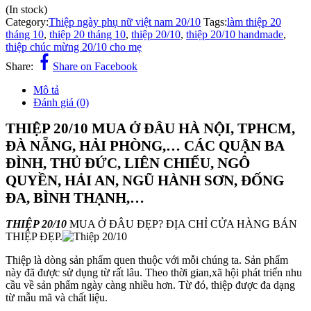
(In stock)
Category:
Thiệp ngày phụ nữ việt nam 20/10
Tags:
làm thiệp 20
tháng 10
,
thiệp 20 tháng 10
,
thiệp 20/10
,
thiệp 20/10 handmade
,
thiệp chúc mừng 20/10 cho mẹ
Share:
Share on Facebook
Mô tả
Đánh giá (0)
THIỆP 20/10 MUA Ở ĐÂU HÀ NỘI, TPHCM,
ĐÀ NẴNG, HẢI PHÒNG,… CÁC QUẬN BA
ĐÌNH, THỦ ĐỨC, LIÊN CHIỂU, NGÔ
QUYỀN, HẢI AN, NGŨ HÀNH SƠN, ĐỐNG
ĐA, BÌNH THẠNH,…
THIỆP 20/10
MUA Ở ĐÂU ĐẸP? ĐỊA CHỈ CỬA HÀNG BÁN
THIỆP ĐẸP.
Thiệp là dòng sản phẩm quen thuộc với mỗi chúng ta. Sản phẩm
này đã được sử dụng từ rất lâu. Theo thời gian,xã hội phát triển nhu
cầu về sản phẩm ngày càng nhiều hơn. Từ đó, thiệp được đa dạng
từ mẫu mã và chất liệu.