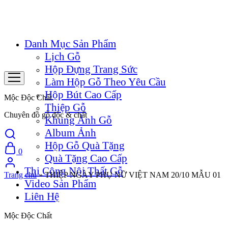
Danh Mục Sản Phẩm
Lịch Gỗ
Hộp Đựng Trang Sức
Làm Hộp Gỗ Theo Yêu Cầu
Hộp Bút Cao Cấp
Mộc Độc Chất
Thiệp Gỗ
Chuyên đồ gỗ độc & chất
Khung Ảnh Gỗ
Album Ảnh
Hộp Gỗ Quà Tặng
0
Quà Tặng Cao Cấp
Thi Công Nội Thất Gỗ
Trang chủ
»
THIỆP NGÀY PHỤ NỮ VIỆT NAM 20/10 MẪU 01
Video Sản Phẩm
Liên Hệ
Mộc Độc Chất