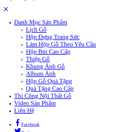
Danh Mục Sản Phẩm
Lịch Gỗ
Hộp Đựng Trang Sức
Làm Hộp Gỗ Theo Yêu Cầu
Hộp Bút Cao Cấp
Thiệp Gỗ
Khung Ảnh Gỗ
Album Ảnh
Hộp Gỗ Quà Tặng
Quà Tặng Cao Cấp
Thi Công Nội Thất Gỗ
Video Sản Phẩm
Liên Hệ
Facebook