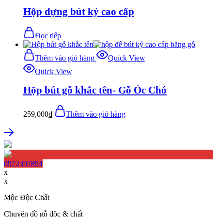
Hộp đựng bút ký cao cấp
Đọc tiếp
Thêm vào giỏ hàng
Quick View
Quick View
Hộp bút gỗ khắc tên- Gỗ Óc Chó
259,000
₫
Thêm vào giỏ hàng
0972397894
x
x
Mộc Độc Chất
Chuyên đồ gỗ độc & chất