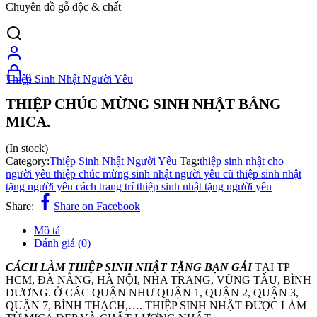
Chuyên đồ gỗ độc & chất
0
Thiệp Sinh Nhật Người Yêu
THIỆP CHÚC MỪNG SINH NHẬT BẰNG
MICA.
(In stock)
Category:
Thiệp Sinh Nhật Người Yêu
Tag:
thiệp sinh nhật cho
người yêu thiệp chúc mừng sinh nhật người yêu cũ thiệp sinh nhật
tặng người yêu cách trang trí thiệp sinh nhật tặng người yêu
Share:
Share on Facebook
Mô tả
Đánh giá (0)
CÁCH LÀM THIỆP SINH NHẬT TẶNG BẠN GÁI
TẠI TP
HCM, ĐÀ NẴNG, HÀ NỘI, NHA TRANG, VŨNG TÀU, BÌNH
DƯƠNG. Ở CÁC QUẬN NHƯ QUẬN 1, QUẬN 2, QUẬN 3,
QUẬN 7, BÌNH THẠCH,…. THIỆP SINH NHẬT ĐƯỢC LÀM