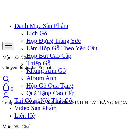
Danh Mục Sản Phẩm
Lịch Gỗ
Hộp Đựng Trang Sức
Làm Hộp Gỗ Theo Yêu Cầu
Hộp Bút Cao Cấp
Mộc Độc Chất
Thiệp Gỗ
Chuyên đồ gỗ độc & chất
Khung Ảnh Gỗ
Album Ảnh
Hộp Gỗ Quà Tặng
0
Quà Tặng Cao Cấp
Thi Công Nội Thất Gỗ
Trang chủ
»
THIỆP CHÚC MỪNG SINH NHẬT BẰNG MICA.
Video Sản Phẩm
Liên Hệ
Mộc Độc Chất