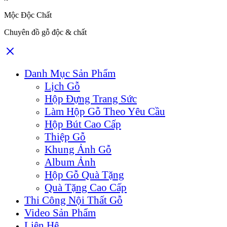
Mộc Độc Chất
Chuyên đồ gỗ độc & chất
Danh Mục Sản Phẩm
Lịch Gỗ
Hộp Đựng Trang Sức
Làm Hộp Gỗ Theo Yêu Cầu
Hộp Bút Cao Cấp
Thiệp Gỗ
Khung Ảnh Gỗ
Album Ảnh
Hộp Gỗ Quà Tặng
Quà Tặng Cao Cấp
Thi Công Nội Thất Gỗ
Video Sản Phẩm
Liên Hệ