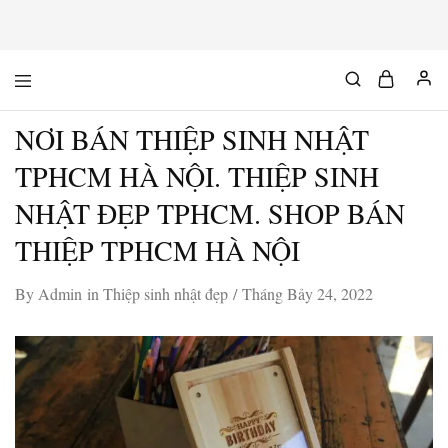
Mộc
Chuyên
Độc
đồ
Chất
gỗ
NƠI BÁN THIỆP SINH NHẬT
độc
&
chất
TPHCM HÀ NỘI. THIỆP SINH
NHẬT ĐẸP TPHCM. SHOP BÁN
THIỆP TPHCM HÀ NỘI
By
Admin
in
Thiệp sinh nhật đẹp
Tháng Bảy 24, 2022