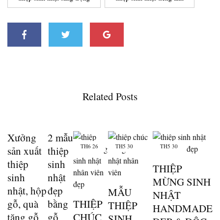
Related Posts
Xưởng
2 mẫu
TH6
26
TH5
30
TH5
30
sản xuất
thiệp
thiệp
sinh
THIỆP
sinh
nhật
MỪNG SINH
nhật, hộp
đẹp
MẪU
NHẬT
gỗ, quà
bằng
THIỆP
THIỆP
HANDMADE
tặng gỗ
gỗ
CHÚC
SINH