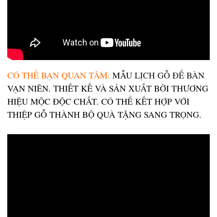
CÓ THỂ BẠN QUAN TÂM:
MẪU
LỊCH GỖ ĐỂ BÀN
VẠN NIÊN. THIẾT KẾ VÀ SẢN XUẤT BỞI THƯƠNG
HIỆU MỘC ĐỘC CHẤT. CÓ THỂ KẾT HỢP VỚI
THIỆP GỖ THÀNH BỘ QUÀ TẶNG SANG TRỌNG.