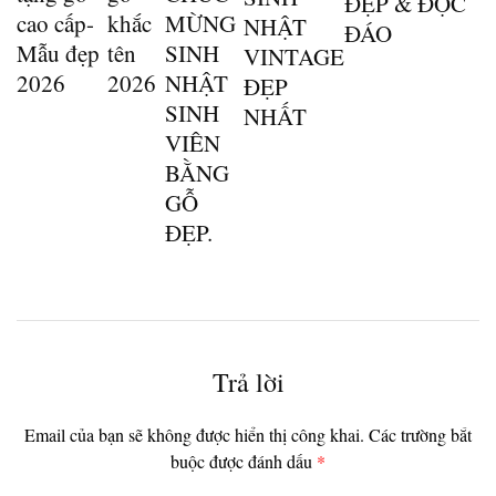
ĐẸP & ĐỘC
cao cấp-
khắc
MỪNG
NHẬT
ĐÁO
Mẫu đẹp
tên
SINH
VINTAGE
2026
2026
NHẬT
ĐẸP
SINH
NHẤT
VIÊN
BẰNG
GỖ
ĐẸP.
Trả lời
Email của bạn sẽ không được hiển thị công khai.
Các trường bắt
buộc được đánh dấu
*