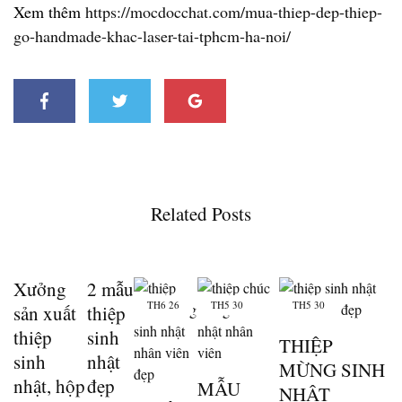
Xem thêm
https://mocdocchat.com/mua-thiep-dep-thiep-
go-handmade-khac-laser-tai-tphcm-ha-noi/
Related Posts
Xưởng
2 mẫu
TH6
26
TH5
30
TH5
30
sản xuất
thiệp
thiệp
sinh
THIỆP
sinh
nhật
MỪNG SINH
nhật, hộp
đẹp
MẪU
NHẬT