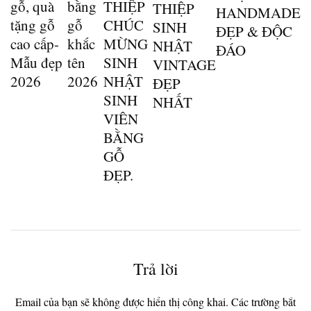
gỗ, quà
bằng
THIỆP
THIỆP
HANDMADE
tặng gỗ
gỗ
CHÚC
SINH
ĐẸP & ĐỘC
cao cấp-
khắc
MỪNG
NHẬT
ĐÁO
Mẫu đẹp
tên
SINH
VINTAGE
2026
2026
NHẬT
ĐẸP
SINH
NHẤT
VIÊN
BẰNG
GỖ
ĐẸP.
Trả lời
Email của bạn sẽ không được hiển thị công khai.
Các trường bắt