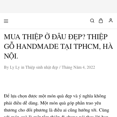
Mộc
Chuyên
Độc
đồ
Chất
gỗ
MUA THIỆP Ở ĐÂU ĐẸP? THIỆP
độc
&
chất
GỖ HANDMADE TẠI TPHCM, HÀ
NỘI.
By
Ly Ly
in
Thiệp sinh nhật đẹp
Tháng Năm 4, 2022
Để lựa chọn được một món quà đẹp và ý nghĩa không
phải điều dễ dàng. Một món quà góp phần trao yêu
thương cho đối phương là điều ai cũng hướng tới. Cùng
với món quà là một tấm thiệp đi chung nói thay lời bạn.