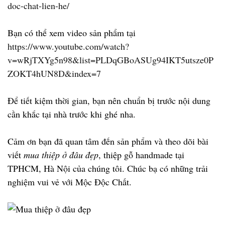
doc-chat-lien-he/
Bạn có thể xem video sản phẩm tại
https://www.youtube.com/watch?
v=wRjTXYg5n98&list=PLDqGBoASUg94IKT5utsze0P
ZOKT4hUN8D&index=7
Để tiết kiệm thời gian, bạn nên chuẩn bị trước nội dung
cần khắc tại nhà trước khi ghé nha.
Cảm ơn bạn đã quan tâm đến sản phẩm và theo dõi bài
viết
mua thiệp ở đâu đẹp
, thiệp gỗ handmade tại
TPHCM, Hà Nội của chúng tôi. Chúc bạ có những trải
nghiệm vui vẻ với Mộc Độc Chất.