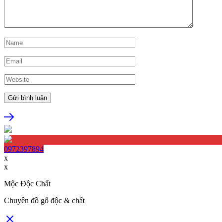
0972397894
x
x
Mộc Độc Chất
Chuyên đồ gỗ độc & chất