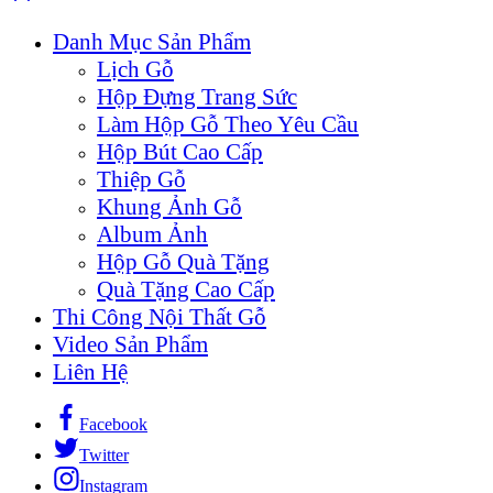
Danh Mục Sản Phẩm
Lịch Gỗ
Hộp Đựng Trang Sức
Làm Hộp Gỗ Theo Yêu Cầu
Hộp Bút Cao Cấp
Thiệp Gỗ
Khung Ảnh Gỗ
Album Ảnh
Hộp Gỗ Quà Tặng
Quà Tặng Cao Cấp
Thi Công Nội Thất Gỗ
Video Sản Phẩm
Liên Hệ
Facebook
Twitter
Instagram