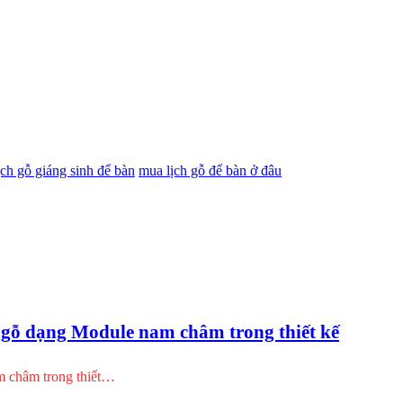
ịch gỗ giáng sinh để bàn
mua lịch gỗ để bàn ở đâu
g gỗ dạng Module nam châm trong thiết kế
m châm trong thiết…