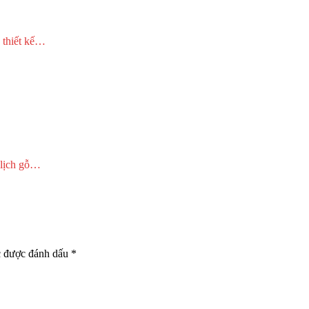
 thiết kế…
u lịch gỗ…
c được đánh dấu
*