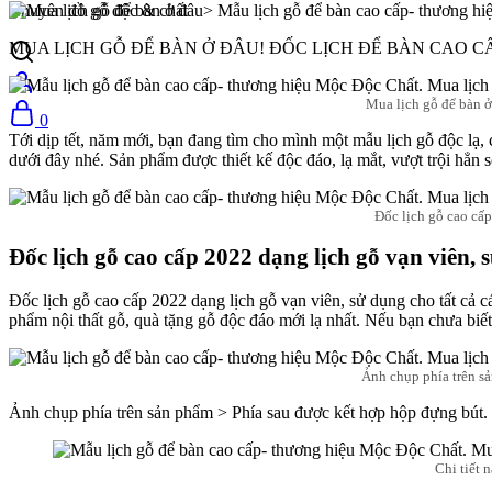
Chuyên đồ gỗ độc & chất
MUA LỊCH GỖ ĐỂ BÀN Ở ĐÂU! ĐỐC LỊCH ĐỂ BÀN CAO CẤP
Mua lịch gỗ để bàn ở
0
Tới dịp tết, năm mới, bạn đang tìm cho mình một mẫu lịch gỗ độc lạ,
dưới đây nhé. Sản phẩm được thiết kế độc đáo, lạ mắt, vượt trội hẳn so
Đốc lịch gỗ cao cấp
Đốc lịch gỗ cao cấp 2022 dạng lịch gỗ vạn viên,
Đốc lịch gỗ cao cấp 2022 dạng lịch gỗ vạn viên, sử dụng cho tất cả
phẩm nội thất gỗ, quà tặng gỗ độc đáo mới lạ nhất. Nếu bạn chưa biế
Ảnh chụp phía trên sả
Ảnh chụp phía trên sản phẩm > Phía sau được kết hợp hộp đựng bút.
Chi tiết 