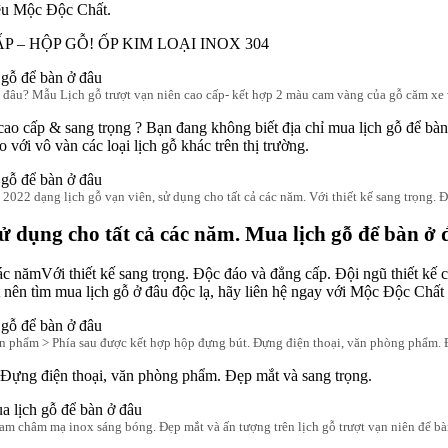
 – HỘP GỖ! ỐP KIM LOẠI INOX 304
 đâu? Mẫu Lịch gỗ trượt vạn niên cao cấp- kết hợp 2 màu cam vàng của gỗ căm xe 
 cao cấp & sang trọng ? Bạn đang không biết địa chỉ mua lịch gỗ để bà
 với vô vàn các loại lịch gỗ khác trên thị trường.
 2022 dạng lịch gỗ vạn viên, sử dụng cho tất cả các năm. Với thiết kế sang trọng. 
 sử dụng cho tất cả các năm. Mua lịch gỗ để bàn ở
 các nămVới thiết kế sang trọng. Độc đáo và đẳng cấp. Đội ngũ thiết 
t nên tìm mua lịch gỗ ở đâu độc lạ, hãy liên hệ ngay với Mộc Độc Chất
n phẩm > Phía sau được kết hợp hộp đựng bút. Đựng điện thoại, văn phòng phẩm. 
 Đựng điện thoại, văn phòng phẩm. Đẹp mắt và sang trọng.
nam châm mạ inox sáng bóng. Đẹp mắt và ấn tượng trên lịch gỗ trượt vạn niên để bà