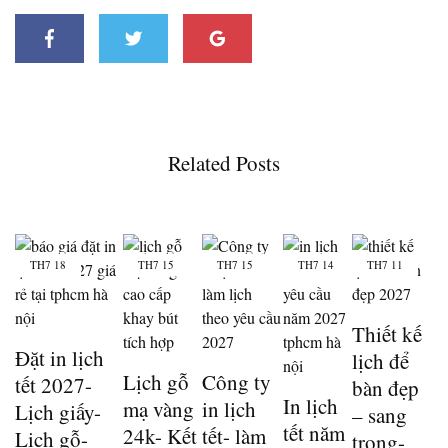
Related Posts
TH7
18
TH7
15
TH7
15
TH7
14
TH7
11
Thiết kế
Đặt in lịch
lịch để
Lịch gỗ
Công ty
tết 2027-
bàn đẹp
In lịch
mạ vàng
in lịch
Lịch giấy-
– sang
tết năm
24k- Kết
tết- làm
Lịch gỗ-
trọng-