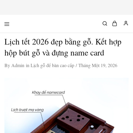
Mộc
Chuyên
Độc
đồ
Chất
gỗ
Lịch tết 2026 đẹp bằng gỗ. Kết hợp
độc
&
chất
hộp bút gỗ và đựng name card
By
Admin
in
Lịch gỗ để bàn cao cấp
Tháng Một 19, 2026