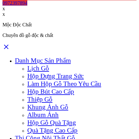
0972397894
x
x
Mộc Độc Chất
Chuyên đồ gỗ độc & chất
Danh Mục Sản Phẩm
Lịch Gỗ
Hộp Đựng Trang Sức
Làm Hộp Gỗ Theo Yêu Cầu
Hộp Bút Cao Cấp
Thiệp Gỗ
Khung Ảnh Gỗ
Album Ảnh
Hộp Gỗ Quà Tặng
Quà Tặng Cao Cấp
Thi Công Nội Thất Gỗ