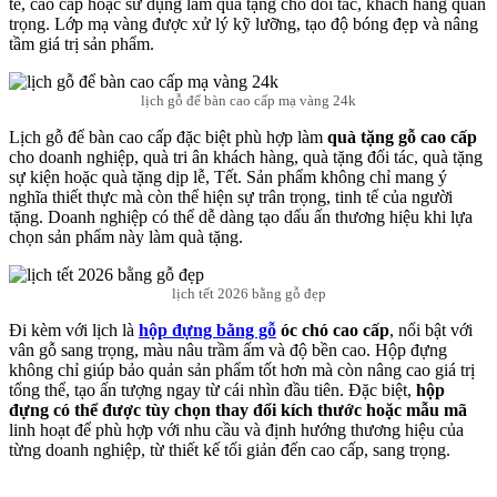
tế, cao cấp hoặc sử dụng làm quà tặng cho đối tác, khách hàng quan
trọng. Lớp mạ vàng được xử lý kỹ lưỡng, tạo độ bóng đẹp và nâng
tầm giá trị sản phẩm.
lịch gỗ để bàn cao cấp mạ vàng 24k
Lịch gỗ để bàn cao cấp đặc biệt phù hợp làm
quà tặng gỗ cao cấp
cho doanh nghiệp, quà tri ân khách hàng, quà tặng đối tác, quà tặng
sự kiện hoặc quà tặng dịp lễ, Tết. Sản phẩm không chỉ mang ý
nghĩa thiết thực mà còn thể hiện sự trân trọng, tinh tế của người
tặng. Doanh nghiệp có thể dễ dàng tạo dấu ấn thương hiệu khi lựa
chọn sản phẩm này làm quà tặng.
lịch tết 2026 bằng gỗ đẹp
Đi kèm với lịch là
hộp đựng bằng gỗ
óc chó cao cấp
, nổi bật với
vân gỗ sang trọng, màu nâu trầm ấm và độ bền cao. Hộp đựng
không chỉ giúp bảo quản sản phẩm tốt hơn mà còn nâng cao giá trị
tổng thể, tạo ấn tượng ngay từ cái nhìn đầu tiên. Đặc biệt,
hộp
đựng có thể được tùy chọn thay đổi kích thước hoặc mẫu mã
linh hoạt để phù hợp với nhu cầu và định hướng thương hiệu của
từng doanh nghiệp, từ thiết kế tối giản đến cao cấp, sang trọng.