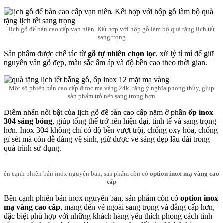
lịch gỗ để bàn cao cấp vạn niên. Kết hợp với hộp gỗ làm bộ quà tặng lịch tết
sang trọng
Sản phẩm được chế tác từ
gỗ tự nhiên chọn lọc
, xử lý tỉ mỉ để giữ
nguyên vân gỗ đẹp, màu sắc ấm áp và độ bền cao theo thời gian.
Một số phiên bản cao cấp được mạ vàng 24k, tăng ý nghĩa phong thủy, giúp
sản phẩm trở nên sang trọng hơn
Điểm nhấn nổi bật của lịch gỗ để bàn cao cấp nằm ở phần
ốp inox
304 sáng bóng
, giúp tổng thể trở nên hiện đại, tinh tế và sang trọng
hơn. Inox 304 không chỉ có độ bền vượt trội, chống oxy hóa, chống
gỉ sét mà còn dễ dàng vệ sinh, giữ được vẻ sáng đẹp lâu dài trong
quá trình sử dụng.
ên cạnh phiên bản inox nguyên bản, sản phẩm còn có
option inox mạ vàng cao
cấp
Bên cạnh phiên bản inox nguyên bản, sản phẩm còn có
option inox
mạ vàng cao cấp
, mang đến vẻ ngoài sang trọng và đẳng cấp hơn,
đặc biệt phù hợp với những khách hàng yêu thích phong cách tinh