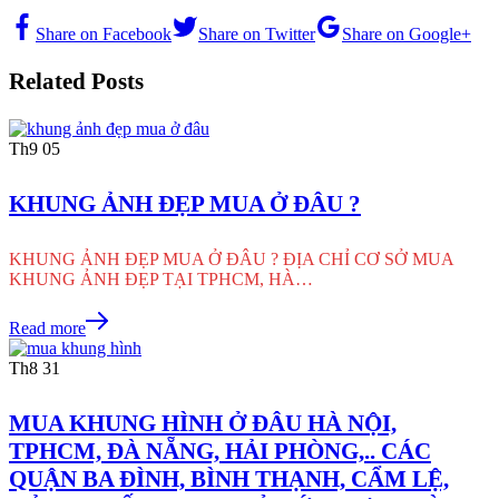
Share on Facebook
Share on Twitter
Share on Google+
Related Posts
Th9
05
KHUNG ẢNH ĐẸP MUA Ở ĐÂU ?
KHUNG ẢNH ĐẸP MUA Ở ĐÂU ? ĐỊA CHỈ CƠ SỞ MUA
KHUNG ẢNH ĐẸP TẠI TPHCM, HÀ…
Read more
Th8
31
MUA KHUNG HÌNH Ở ĐÂU HÀ NỘI,
TPHCM, ĐÀ NẴNG, HẢI PHÒNG,.. CÁC
QUẬN BA ĐÌNH, BÌNH THẠNH, CẨM LỆ,