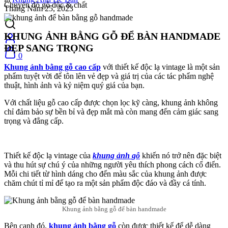
Chuyên đồ gỗ độc & chất
Tháng Năm 25, 2023
KHUNG ẢNH BẰNG GỖ ĐỂ BÀN HANDMADE
ĐẸP SANG TRỌNG
0
Khung ảnh bằng gỗ cao cấp
với thiết kế độc lạ vintage là một sản
phẩm tuyệt vời để tôn lên vẻ đẹp và giá trị của các tác phẩm nghệ
thuật, hình ảnh và kỷ niệm quý giá của bạn.
Với chất liệu gỗ cao cấp được chọn lọc kỹ càng, khung ảnh không
chỉ đảm bảo sự bền bỉ và đẹp mắt mà còn mang đến cảm giác sang
trọng và đẳng cấp.
Thiết kế độc lạ vintage của
khung ảnh
gỗ
khiến nó trở nên đặc biệt
và thu hút sự chú ý của những người yêu thích phong cách cổ điển.
Mỗi chi tiết từ hình dáng cho đến màu sắc của khung ảnh được
chăm chút tỉ mỉ để tạo ra một sản phẩm độc đáo và đầy cá tính.
Khung ảnh bằng gỗ để bàn handmade
Bên cạnh đó,
khung ảnh bằng gỗ
còn được thiết kế để dễ dàng