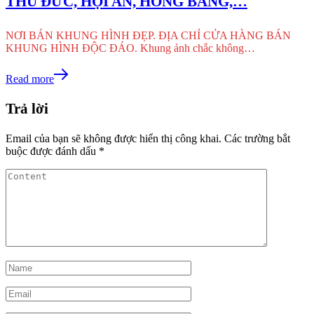
THỦ ĐỨC, HỘI AN, HỒNG BÀNG,…
NƠI BÁN KHUNG HÌNH ĐẸP. ĐỊA CHỈ CỬA HÀNG BÁN
KHUNG HÌNH ĐỘC ĐÁO. Khung ảnh chắc không…
Read more
Trả lời
Email của bạn sẽ không được hiển thị công khai.
Các trường bắt
buộc được đánh dấu
*