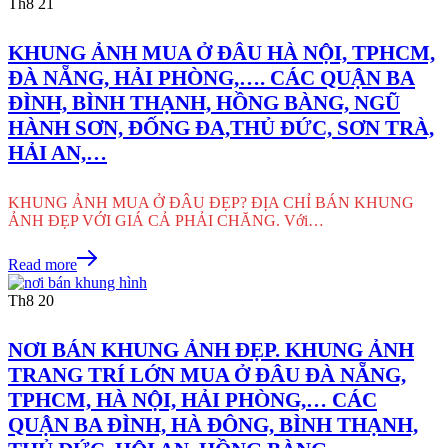
Th8
21
KHUNG ẢNH MUA Ở ĐÂU HÀ NỘI, TPHCM,
ĐÀ NẴNG, HẢI PHÒNG,…. CÁC QUẬN BA
ĐÌNH, BÌNH THẠNH, HỒNG BÀNG, NGŨ
HÀNH SƠN, ĐỐNG ĐA,THỦ ĐỨC, SƠN TRÀ,
HẢI AN,…
KHUNG ẢNH MUA Ở ĐÂU ĐẸP? ĐỊA CHỈ BÁN KHUNG
ẢNH ĐẸP VỚI GIÁ CẢ PHẢI CHĂNG. Với…
Read more
Th8
20
NƠI BÁN KHUNG ẢNH ĐẸP. KHUNG ẢNH
TRANG TRÍ LỚN MUA Ở ĐÂU ĐÀ NẴNG,
TPHCM, HÀ NỘI, HẢI PHÒNG,… CÁC
QUẬN BA ĐÌNH, HÀ ĐÔNG, BÌNH THẠNH,