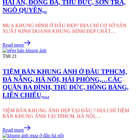
HẢI AN, ĐỐNG ĐA, THỦ ĐỨC, SƠN TRÀ,
NGÔ QUYỀN,..
MUA KHUNG HÌNH Ở ĐÂU ĐẸP? ĐỊA CHỈ CƠ SỞ SẢN
XUẤT KINH DOANH KHUNG HÌNH ĐẸP CHẤT…
Read more
Th8
21
TIỆM BÁN KHUNG ẢNH Ở ĐÂU TPHCM,
ĐÀ NẴNG, HÀ NỘI, HẢI PHÒNG,…CÁC
QUẬN BA ĐÌNH, THỦ ĐỨC, HỒNG BÀNG,
LIÊN CHIỂU,…
TIỆM BÁN KHUNG ẢNH ĐẸP TẠI ĐÂU ? ĐỊA CHỈ TIỆM
BÁN KHUNG ẢNH TẠI TPHCM, HÀ NỘI,…
Read more