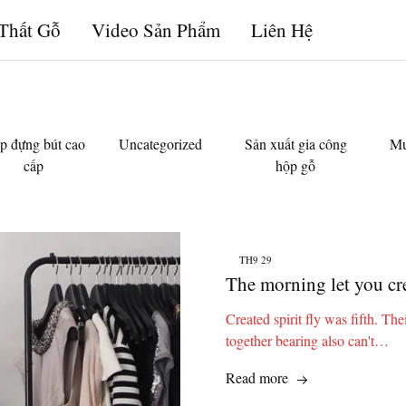
Thất Gỗ
Video Sản Phẩm
Liên Hệ
Mộc
Chuyên
Độc
đồ
Chất
gỗ
độc
&
chất
p đựng bút cao
Uncategorized
Sản xuất gia công
Mu
cấp
hộp gỗ
TH9
29
The morning let you cre
Created spirit fly was fifth. Th
together bearing also can't…
Read more