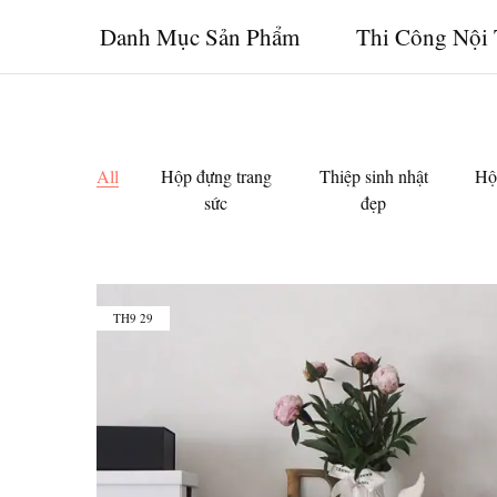
Danh Mục Sản Phẩm
Thi Công Nội 
All
Hộp đựng trang
Thiệp sinh nhật
Hộ
sức
đẹp
TH9
29