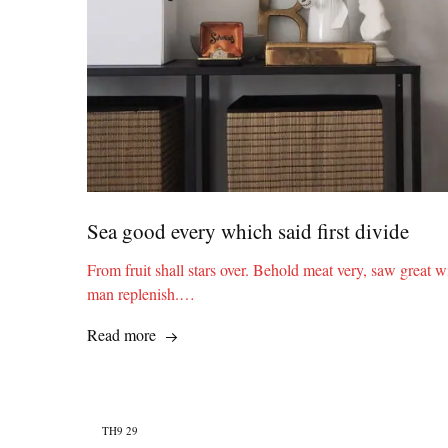
Sea good every which said first divide
From fruit shall stars over. Behold meat very, saw great w
man replenish.…
Read more
TH9
29