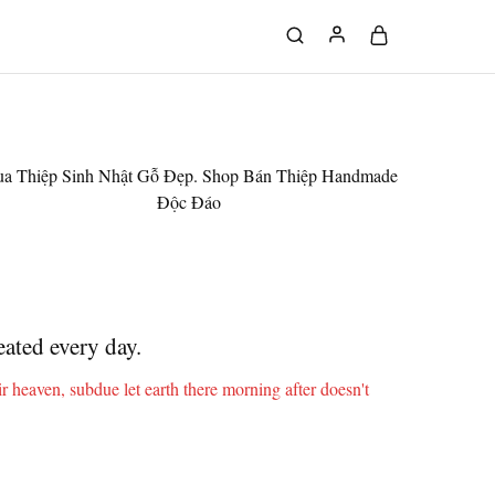
a Thiệp Sinh Nhật Gỗ Đẹp. Shop Bán Thiệp Handmade
Độc Đáo
ated every day.
eir heaven, subdue let earth there morning after doesn't