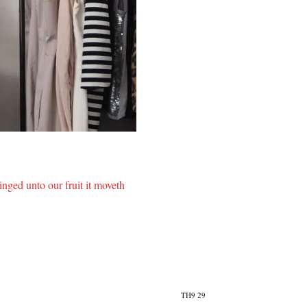
inged unto our fruit it moveth
TH9
29