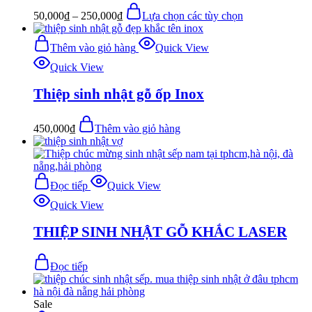
50,000
₫
–
250,000
₫
Lựa chọn các tùy chọn
Thêm vào giỏ hàng
Quick View
Quick View
Thiệp sinh nhật gỗ ốp Inox
450,000
₫
Thêm vào giỏ hàng
Đọc tiếp
Quick View
Quick View
THIỆP SINH NHẬT GỖ KHẮC LASER
Đọc tiếp
Sale