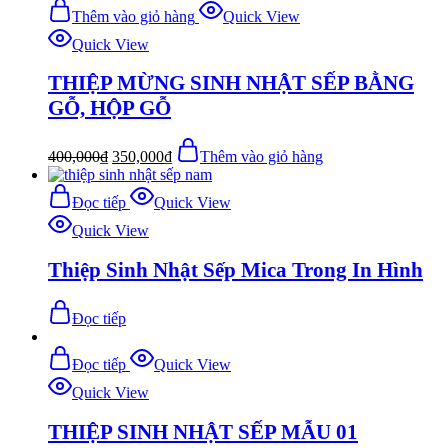
Thêm vào giỏ hàng
Quick View
Quick View
THIỆP MỪNG SINH NHẬT SẾP BẰNG
GỖ, HỘP GỖ
400,000
₫
350,000
₫
Thêm vào giỏ hàng
Đọc tiếp
Quick View
Quick View
Thiệp Sinh Nhật Sếp Mica Trong In Hình
Đọc tiếp
Đọc tiếp
Quick View
Quick View
THIỆP SINH NHẬT SẾP MẪU 01