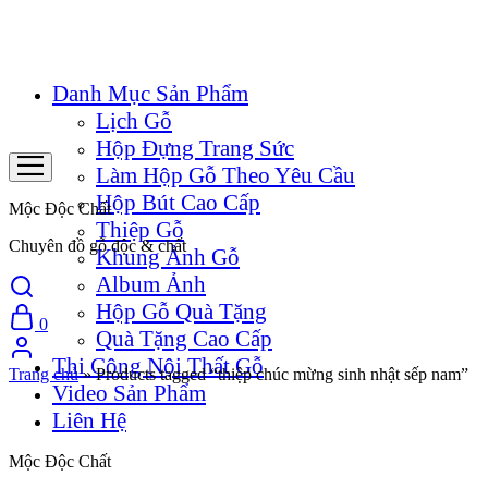
Danh Mục Sản Phẩm
Lịch Gỗ
Hộp Đựng Trang Sức
Làm Hộp Gỗ Theo Yêu Cầu
Hộp Bút Cao Cấp
Mộc Độc Chất
Thiệp Gỗ
Chuyên đồ gỗ độc & chất
Khung Ảnh Gỗ
Album Ảnh
Hộp Gỗ Quà Tặng
0
Quà Tặng Cao Cấp
Thi Công Nội Thất Gỗ
Trang chủ
»
Products tagged “thiệp chúc mừng sinh nhật sếp nam”
Video Sản Phẩm
Liên Hệ
Mộc Độc Chất