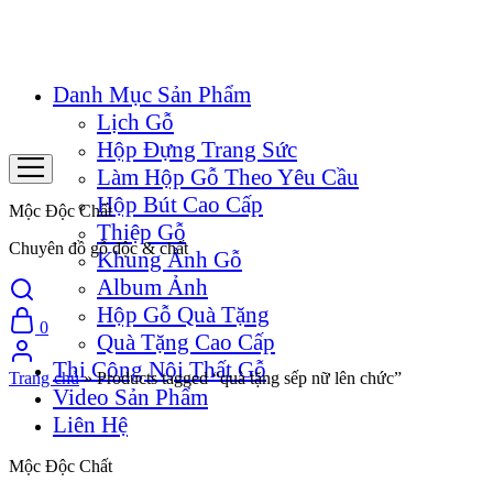
Danh Mục Sản Phẩm
Lịch Gỗ
Hộp Đựng Trang Sức
Làm Hộp Gỗ Theo Yêu Cầu
Hộp Bút Cao Cấp
Mộc Độc Chất
Thiệp Gỗ
Chuyên đồ gỗ độc & chất
Khung Ảnh Gỗ
Album Ảnh
Hộp Gỗ Quà Tặng
0
Quà Tặng Cao Cấp
Thi Công Nội Thất Gỗ
Trang chủ
»
Products tagged “quà tặng sếp nữ lên chức”
Video Sản Phẩm
Liên Hệ
Mộc Độc Chất