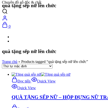
Chuyên đồ gỗ độc & chất
quà tặng sếp nữ lên chức
0
quà tặng sếp nữ lên chức
Trang chủ
»
Products tagged “quà tặng sếp nữ lên chức”
Đọc tiếp
Quick View
Quick View
QUÀ TẶNG SẾP NỮ – HỘP ĐỰNG NỮ TR