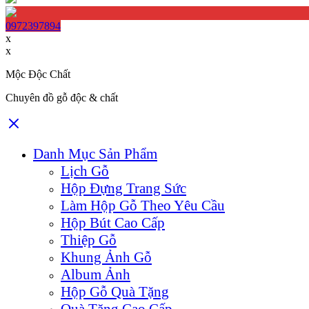
0972397894
x
x
Mộc Độc Chất
Chuyên đồ gỗ độc & chất
Danh Mục Sản Phẩm
Lịch Gỗ
Hộp Đựng Trang Sức
Làm Hộp Gỗ Theo Yêu Cầu
Hộp Bút Cao Cấp
Thiệp Gỗ
Khung Ảnh Gỗ
Album Ảnh
Hộp Gỗ Quà Tặng