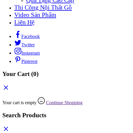
Quà Tặng Cao Cấp
Thi Công Nội Thất Gỗ
Video Sản Phẩm
Liên Hệ
Facebook
Twitter
Instagram
Pinterest
Your Cart
(0)
Your cart is empty
Continue Shopping
Search Products