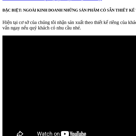
ĐẶC BIỆT: NGOÀI KINH DOANH NHỮNG SẢN PHẨM CÓ SẴN THIẾT KẾ 
Hiện tại cơ sở của chúng tôi nhận sản xuất theo thiết kế riêng của kh
vấn ngay nếu quý khách có nhu cầu nhé.