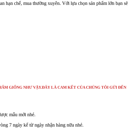
gian hạn chế, mua thường xuyên. Với lựa chọn sản phẩm lớn bạn sẽ
PHẨM GIỐNG NHƯ VẬY.ĐÂY LÀ CAM KẾT CỦA CHÚNG TÔI GỬI ĐẾN
 được mẫu mới nhé.
g vòng 7 ngày kể từ ngày nhận hàng nữa nhé.