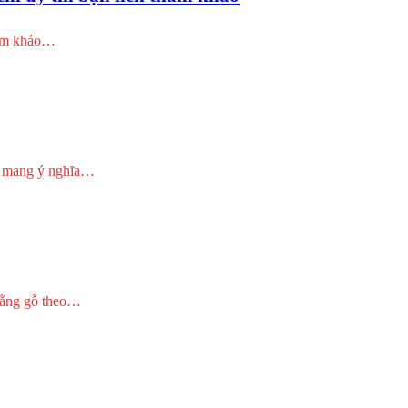
tham khảo…
òn mang ý nghĩa…
 bằng gỗ theo…