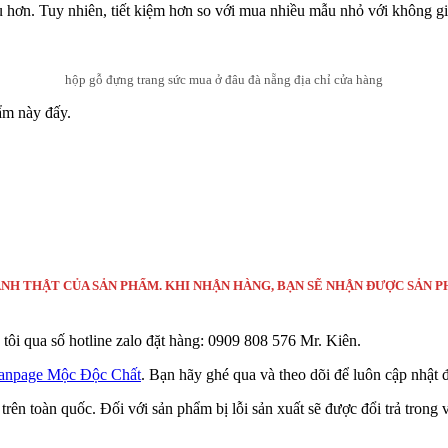
ều hơn. Tuy nhiên, tiết kiệm hơn so với mua nhiều mẫu nhỏ với không 
hộp gỗ đựng trang sức mua ở đâu đà nẵng địa chỉ cửa hàng
ẩm này đấy.
ẢNH THẬT CỦA SẢN PHẨM. KHI NHẬN HÀNG, BẠN SẼ NHẬN ĐƯỢC SẢN 
 tôi qua số hotline zalo đặt hàng: 0909 808 576 Mr. Kiên.
fanpage Mộc Độc Chất
. Bạn hãy ghé qua và theo dõi để luôn cập nhật
trên toàn quốc. Đối với sản phẩm bị lỗi sản xuất sẽ được đổi trả tron