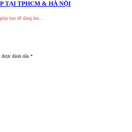
ẸP TẠI TPHCM & HÀ NỘI
 giúp bạn dễ dàng tìm…
c được đánh dấu
*