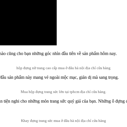
n nào cũng cho bạn những góc nhìn đầu tiên về sản phẩm hôm nay.
hộp đựng nữ trang cao cấp mua ở đâu hà nội địa chỉ cửa hàng
ẫu sản phẩm này mang vẻ ngoài mộc mạc, giản dị mà sang trọng.
Mua hộp đựng trang sức lớn tại tphcm địa chỉ cửa hàng.
n tiện nghi cho những món trang sức quý giá của bạn. Những ô đựng đ
Khay đựng trang sức mua ở đâu hà nội địa chỉ cửa hàng