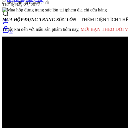
Chuyên đồ gỗ độc & chất
Tháng Bảy 27, 2022
MUA HỘP ĐỰNG TRANG SỨC LỚN
– THÊM DIỆN TÍCH THÊ
Trước khi đến với mẫu sản phẩm hôm nay,
MỜI BẠN THEO DÕI 
0